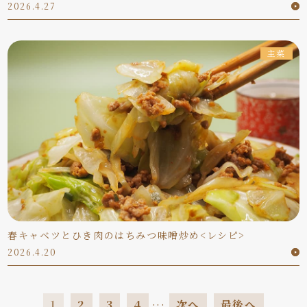
2026.4.27
主菜
春キャベツとひき肉のはちみつ味噌炒め<レシピ>
2026.4.20
...
1
2
3
4
次へ
最後へ