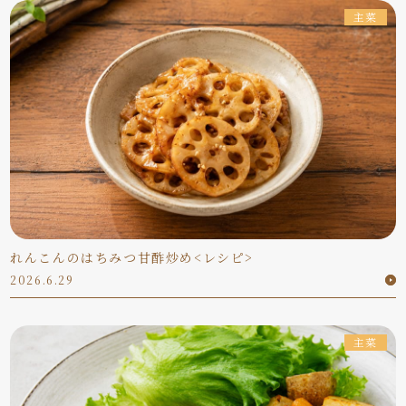
主菜
れんこんのはちみつ甘酢炒め<レシピ>
2026.6.29
主菜