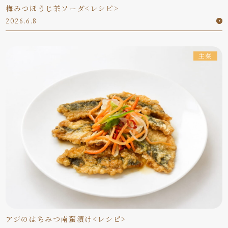
梅みつほうじ茶ソーダ<レシピ>
2026.6.8
主菜
アジのはちみつ南蛮漬け<レシピ>