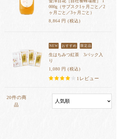
金澤百花［自社養蜂場産］ 1
000g（サブスク1ヶ月ごと／2
ヶ月ごと／3ヶ月ごと）
8,864
円
(税込
)
NEW
おすすめ
限定品
生はちみつ紅茶 3パック入
り
1,080
円
(税込
)
1レビュー
20件の商
品