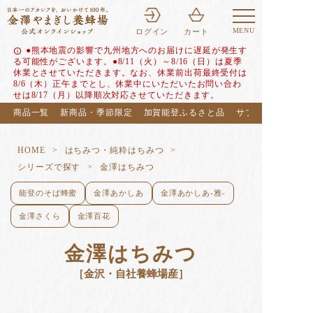
MENU
ログイン
カート
●熊本地震の影響で九州地方へのお届けに遅延が発生す
info
る可能性がございます。●8/11（火）～8/16（日）は夏季
休業とさせていただきます。なお、休業前出荷最終受付は
8/6（木）正午までとし、休業中にいただいたお問い合わ
せは8/17（月）以降順次対応させていただきます。
商品一覧
新商品・季節限定
加賀能登ふるさと品
サブスク（定期便
HOME
はちみつ・純粋はちみつ
シリーズで探す
金澤はちみつ
能登のそば蜂蜜
金澤あかしあ
金澤あかしあ-雅-
金澤さくら
金澤百花
金澤はちみつ
［金沢・自社養蜂場産］