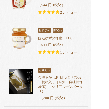
1,944
円
(税込
)
2レビュー
おすすめ
限定品
国造ゆずの蜂蜜 130g
1,944
円
(税込
)
1レビュー
売り切れ
金澤あかしあ 初しぼり 700g
桐箱入り［金沢・自社養蜂
場産］（シリアルナンバー入
り）
11,880
円
(税込
)