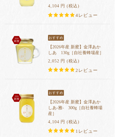
4,104
円
(税込
)
4レビュー
おすすめ
【2026年産 新蜜】金澤あか
しあ 130g［自社養蜂場産］
2,052
円
(税込
)
2レビュー
おすすめ
【2026年産 新蜜】金澤あか
しあ-雅- 300g［自社養蜂場
産］
4,104
円
(税込
)
1レビュー