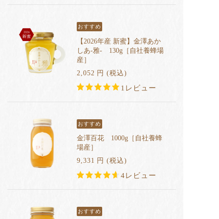
おすすめ
【2026年産 新蜜】金澤あか
しあ-雅- 130g［自社養蜂場
産］
2,052
円
(税込
)
1レビュー
おすすめ
金澤百花 1000g［自社養蜂
場産］
9,331
円
(税込
)
4レビュー
おすすめ