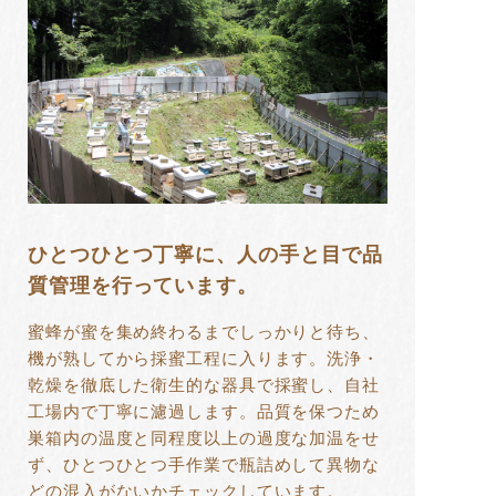
ひとつひとつ丁寧に、人の手と目で品
質管理を行っています。
蜜蜂が蜜を集め終わるまでしっかりと待ち、
機が熟してから採蜜工程に入ります。洗浄・
乾燥を徹底した衛生的な器具で採蜜し、自社
工場内で丁寧に濾過します。品質を保つため
巣箱内の温度と同程度以上の過度な加温をせ
ず、ひとつひとつ手作業で瓶詰めして異物な
どの混入がないかチェックしています。