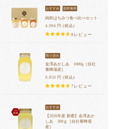
おすすめ
送料無料
純粋はちみつ食べ比べセット
4,904
円
(税込
)
8レビュー
売り切れ
金澤あかしあ 1000g［自社
養蜂場産］
9,850
円
(税込
)
7レビュー
おすすめ
【2026年産 新蜜】金澤あか
しあ 300ｇ［自社養蜂場
産］