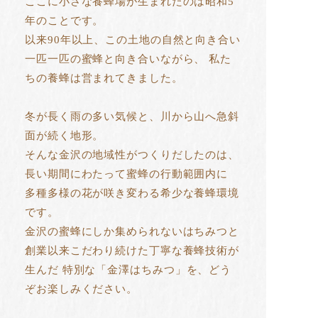
ここに小さな養蜂場が生まれたのは昭和5
年のことです。
以来90年以上、この土地の自然と向き合い
一匹一匹の蜜蜂と向き合いながら、
私た
ちの養蜂は営まれてきました。
冬が長く雨の多い気候と、川から山へ急斜
面が続く地形。
そんな金沢の地域性がつくりだしたのは、
長い期間にわたって蜜蜂の行動範囲内に
多種多様の花が咲き変わる希少な養蜂環境
です。
金沢の蜜蜂にしか集められないはちみつと
創業以来こだわり続けた丁寧な養蜂技術が
生んだ
特別な「金澤はちみつ」を、どう
ぞお楽しみください。