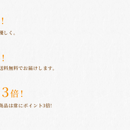
!
優しく。
!
送料無料でお届けします。
3
ト
倍!
商品は常にポイント3倍!