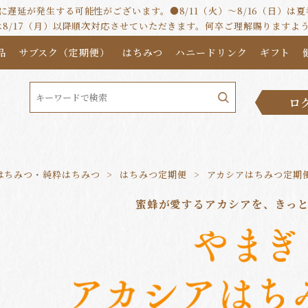
遅延が発生する可能性がございます。●8/11（火）～8/16（日）
は8/17（月）以降順次対応させていただきます。何卒ご理解賜りますよ
品
サブスク（定期便）
はちみつ
ハニードリンク
ギフト
ロ
はちみつ・純粋はちみつ
はちみつ定期便
アカシアはちみつ定期
蜜蜂が愛するアカシアを、きっ