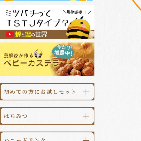
初めての方にお試しセット
\初回限定・送料無料/
あかしあ大地500g
はちみつ
\初回限定・送料無料/
あかしあ大地
ハニードリンク柚子みつ500ml
ハニードリンク