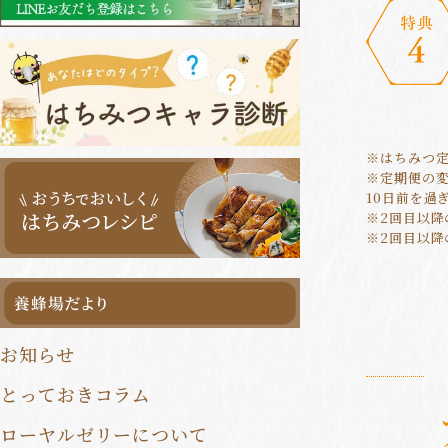
健康食品定期便
健康食品まとめ買い
一覧はこちら
※はちみつ定
※定期便の変
10日前を過
※2回目以
※2回目以
お知らせ
とっておきコラム
ローヤルゼリーについて