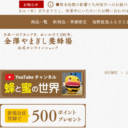
info
●熊本地震の影響で九州地方へのお届けに
お知らせ
8/6（木）正午までとし、休業中にいただいたお問い合わせ
商品一覧
新商品・季節限定
加賀能登ふるさと
HOME