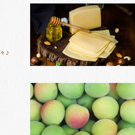
少々♪
し