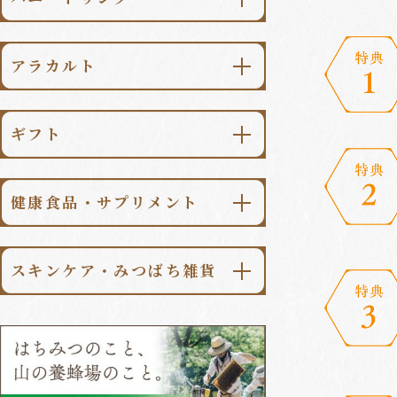
金澤はちみつ
\送料無料/
純粋はちみつ食べ比べセット
柚子みつ
⽇本のはちみつ
アラカルト
梅みつ
世界のはちみつ
はちみつ漬
檸檬みつ
マヌカハニー
ギフト
パンのおとも
生姜みつ
季節限定はちみつ
シーンで選ぶ
スイーツ
山ぶどうみつ
はちみつ一覧はこちら
健康⾷品・サプリメント
価格で選ぶ
調味料・食品
加賀柚子みつ
ローヤルゼリー
コーヒー・紅茶
ギフト一覧はこちら
金澤柚子みつ
スキンケア・みつばち雑貨
プロポリス
季節のハニードリンク
アラカルト一覧はこちら
スキンケア
桑の葉青汁
ハニードリンク一覧はこちら
みつばち雑貨
ローヤルゼリー⼊無臭にんにく
みつばち健康食品/サプリメント
一覧はこちら