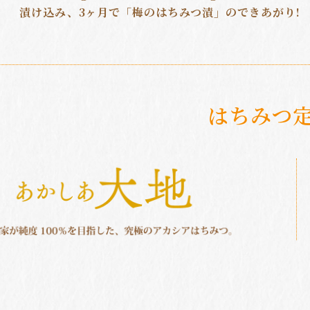
漬け込み、3ヶ月で「梅のはちみつ漬」のできあがり!
はちみつ