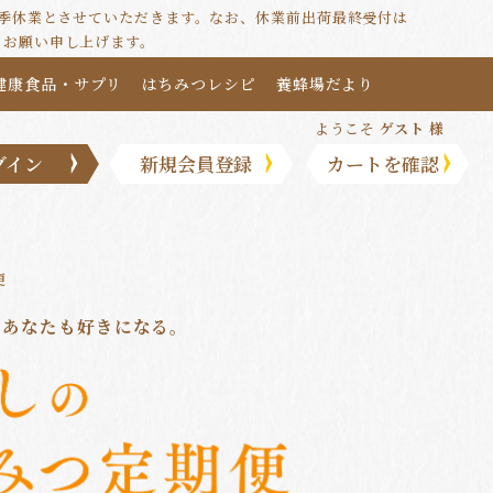
は夏季休業とさせていただきます。なお、休業前出荷最終受付は
うお願い申し上げます。
健康食品・サプリ
はちみつレシピ
養蜂場だより
ようこそ
ゲスト 様
グイン
新規会員登録
カートを確認
便
とあなたも好きになる。