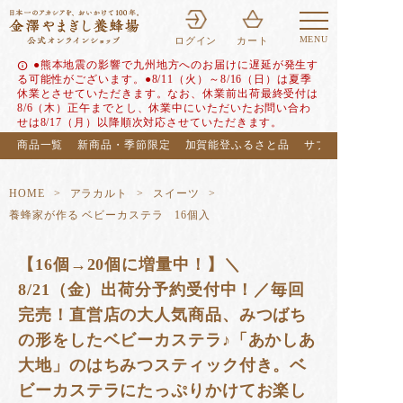
MENU
ログイン
カート
●熊本地震の影響で九州地方へのお届けに遅延が発生す
info
る可能性がございます。●8/11（火）～8/16（日）は夏季
休業とさせていただきます。なお、休業前出荷最終受付は
8/6（木）正午までとし、休業中にいただいたお問い合わ
せは8/17（月）以降順次対応させていただきます。
商品一覧
新商品・季節限定
加賀能登ふるさと品
サブスク（定期便
HOME
アラカルト
スイーツ
養蜂家が作る ベビーカステラ 16個入
【16個→20個に増量中！】＼
8/21（金）出荷分予約受付中！／毎回
完売！直営店の大人気商品、みつばち
の形をしたベビーカステラ♪「あかしあ
大地」のはちみつスティック付き。ベ
ビーカステラにたっぷりかけてお楽し