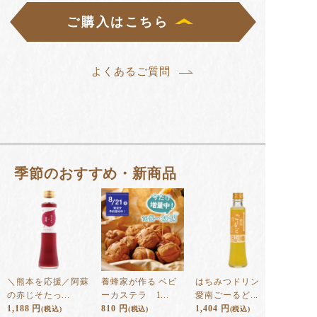
ご購入はこちら
よくあるご質問
季節のおすすめ・新商品
＼熊本を応援／阿蘇
養蜂家が作る ベビ
はちみつドリンク
の赤じそたっ...
ーカステラ 1...
愛南ごーるど...
1,188
円
810
円
1,404
円
(税込)
(税込)
(税込)