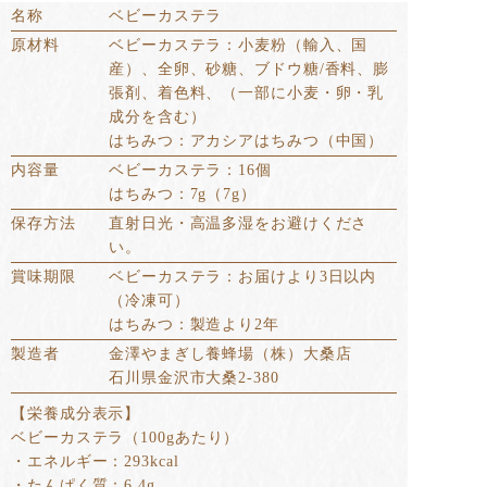
名称
ベビーカステラ
原材料
ベビーカステラ：小麦粉（輸入、国
産）、全卵、砂糖、ブドウ糖/香料、膨
張剤、着色料、（一部に小麦・卵・乳
成分を含む）
はちみつ：アカシアはちみつ（中国）
内容量
ベビーカステラ：16個
はちみつ：7g（7g）
保存方法
直射日光・高温多湿をお避けくださ
い。
賞味期限
ベビーカステラ：お届けより3日以内
（冷凍可）
はちみつ：製造より2年
製造者
金澤やまぎし養蜂場（株）大桑店
石川県金沢市大桑2-380
【栄養成分表示】
ベビーカステラ（100gあたり）
・エネルギー：293kcal
・たんぱく質：6.4g