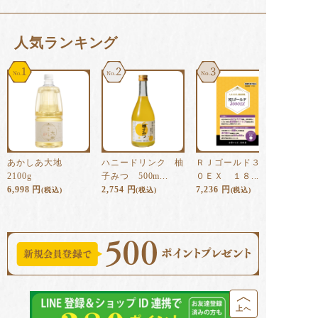
⼈気ランキング
1
2
3
あかしあ大地
ハニードリンク 柚
ＲＪゴールド３００
2100g
子みつ 500m...
０ＥＸ １８...
6,998
円
2,754
円
7,236
円
(税込)
(税込)
(税込)
上へ