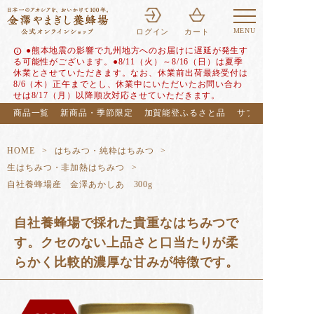
MENU
ログイン
カート
●熊本地震の影響で九州地方へのお届けに遅延が発生す
info
る可能性がございます。●8/11（火）～8/16（日）は夏季
休業とさせていただきます。なお、休業前出荷最終受付は
8/6（木）正午までとし、休業中にいただいたお問い合わ
せは8/17（月）以降順次対応させていただきます。
商品一覧
新商品・季節限定
加賀能登ふるさと品
サブスク（定期便
HOME
はちみつ・純粋はちみつ
生はちみつ・非加熱はちみつ
自社養蜂場産 金澤あかしあ 300g
自社養蜂場で採れた貴重なはちみつで
す。クセのない上品さと口当たりが柔
らかく比較的濃厚な甘みが特徴です。