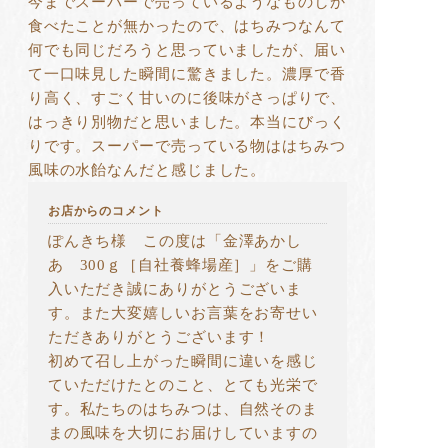
今までスーパーで売っているようなものしか
食べたことが無かったので、はちみつなんて
何でも同じだろうと思っていましたが、届い
て一口味見した瞬間に驚きました。濃厚で香
り高く、すごく甘いのに後味がさっぱりで、
はっきり別物だと思いました。本当にびっく
りです。スーパーで売っている物ははちみつ
風味の水飴なんだと感じました。
お店からのコメント
ぽんきち様 この度は「金澤あかし
あ 300ｇ［自社養蜂場産］」をご購
入いただき誠にありがとうございま
す。また大変嬉しいお言葉をお寄せい
ただきありがとうございます！
初めて召し上がった瞬間に違いを感じ
ていただけたとのこと、とても光栄で
す。私たちのはちみつは、自然そのま
まの風味を大切にお届けしていますの