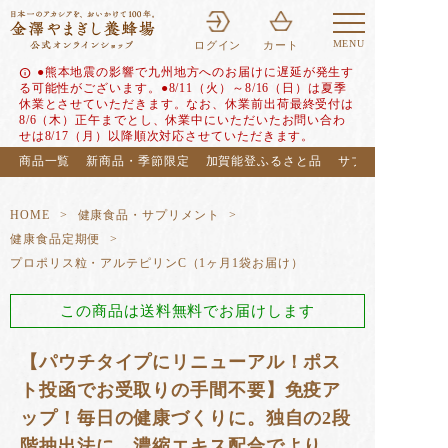
MENU
ログイン
カート
●熊本地震の影響で九州地方へのお届けに遅延が発生す
info
る可能性がございます。●8/11（火）～8/16（日）は夏季
休業とさせていただきます。なお、休業前出荷最終受付は
8/6（木）正午までとし、休業中にいただいたお問い合わ
せは8/17（月）以降順次対応させていただきます。
商品一覧
新商品・季節限定
加賀能登ふるさと品
サブスク（定期便
HOME
健康食品・サプリメント
健康食品定期便
プロポリス粒・アルテピリンC（1ヶ月1袋お届け）
この商品は送料無料でお届けします
【パウチタイプにリニューアル！ポス
ト投函でお受取りの手間不要】免疫ア
ップ！毎日の健康づくりに。独自の2段
階抽出法に、濃縮エキス配合でより