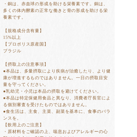
・銅は、赤血球の形成を助ける栄養素です。銅は、
多くの体内酵素の正常な働きと骨の形成を助ける栄
養素です。
【規格成分含有量】
15%以上
【プロポリス原産国】
ブラジル
【摂取上の注意事項】
●本品は、多量摂取により疾病が治癒したり、より健
康が増進するものではありません。一日の摂取目安
量を守ってください。
●乳幼児・小児は本品の摂取を避けてください。
●本品は特定保健用食品と異なり、消費者庁長官によ
る個別審査を受けたものではありません。
●食生活は、主食、主菜、副菜を基本に、食事のバラ
ンスを。
【飲用上のご注意】
・原材料をご確認の上、喘息およびアレルギーの心