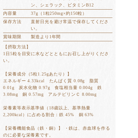
ン、シェラック、ビタミンB12
内容量
37g（1粒250mg×約150粒）
保存方法
直射日光を避け常温で保存してくださ
い。
賞味期限
製造より1年間
【摂取方法】
1日5粒を目安に水などとともにお召し上がりくださ
い。
【栄養成分（5粒1.25gあたり）】
エネルギー 4.33kcal たんぱく質 0.08g 脂質
0.01g 炭水化物 0.97g 食塩相当量 0.004g 鉄
3.08mg 銅 0.57mg アルテピリンＣ 8.00mg
栄養素等表示基準値（18歳以上、基準熱量
2,200kcal）に占める割合：鉄 45% 銅 63%
【栄養機能食品（鉄・銅）】 ・鉄は、赤血球を作る
のに必要な栄養素です。