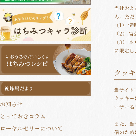
健康食品定期便
当社およ
ん。ただ
健康食品まとめ買い
（1） 
一覧はこちら
（2） 
（3） 
に限定し
クッ
当サイト
クッキー
お知らせ
ーザー名
とっておきコラム
また、当
ローヤルゼリーについて
信のため