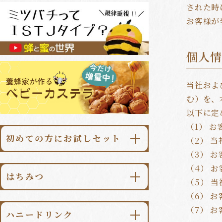
された時
お客様が
個人
当社およ
む）を、
以下に定
（1） 
初めての方にお試しセット
（2） 
（3） 
\初回限定・送料無料/
（4） 
あかしあ大地500g
はちみつ
（5） 
\初回限定・送料無料/
（6） 
あかしあ大地
ハニードリンク柚子みつ500ml
（7） 
ハニードリンク