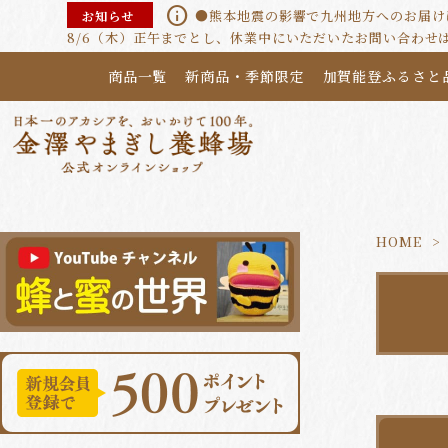
info
●熊本地震の影響で九州地方へのお届けに
お知らせ
8/6（木）正午までとし、休業中にいただいたお問い合わせ
商品一覧
新商品・季節限定
加賀能登ふるさと
HOME