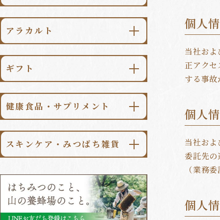
金澤はちみつ
\送料無料/
純粋はちみつ食べ比べセット
柚子みつ
⽇本のはちみつ
個人
アラカルト
梅みつ
世界のはちみつ
当社およ
はちみつ漬
檸檬みつ
マヌカハニー
正アクセ
ギフト
パンのおとも
生姜みつ
する事故
季節限定はちみつ
シーンで選ぶ
スイーツ
山ぶどうみつ
はちみつ一覧はこちら
健康⾷品・サプリメント
個人
価格で選ぶ
調味料・食品
加賀柚子みつ
ローヤルゼリー
コーヒー・紅茶
ギフト一覧はこちら
金澤柚子みつ
当社およ
スキンケア・みつばち雑貨
プロポリス
委託先の
季節のハニードリンク
アラカルト一覧はこちら
（業務委
スキンケア
桑の葉青汁
ハニードリンク一覧はこちら
みつばち雑貨
ローヤルゼリー⼊無臭にんにく
個人
みつばち健康食品/サプリメント
一覧はこちら