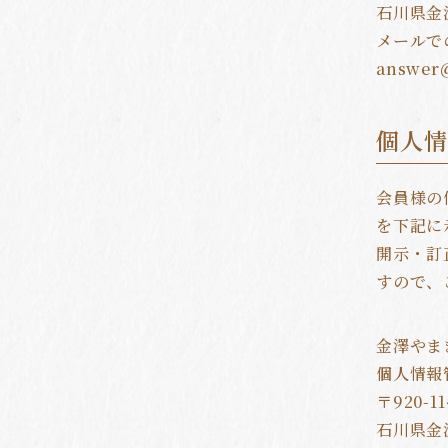
石川県金
メールで
個人
会員様の
を下記に
開示・訂
すので、
金澤やま
個人情報
〒920-11
石川県金