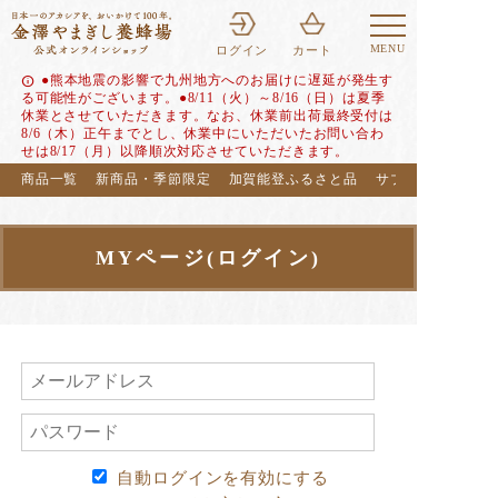
MENU
ログイン
カート
●熊本地震の影響で九州地方へのお届けに遅延が発生す
info
る可能性がございます。●8/11（火）～8/16（日）は夏季
休業とさせていただきます。なお、休業前出荷最終受付は
8/6（木）正午までとし、休業中にいただいたお問い合わ
せは8/17（月）以降順次対応させていただきます。
商品一覧
新商品・季節限定
加賀能登ふるさと品
サブスク（定期便
MYページ(ログイン)
自動ログインを有効にする