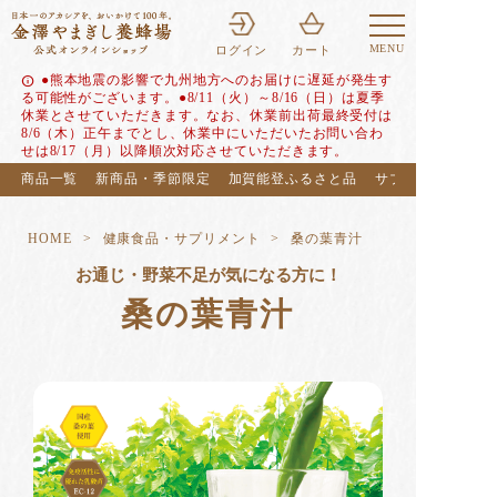
MENU
ログイン
カート
●熊本地震の影響で九州地方へのお届けに遅延が発生す
info
る可能性がございます。●8/11（火）～8/16（日）は夏季
休業とさせていただきます。なお、休業前出荷最終受付は
8/6（木）正午までとし、休業中にいただいたお問い合わ
せは8/17（月）以降順次対応させていただきます。
商品一覧
新商品・季節限定
加賀能登ふるさと品
サブスク（定期便
HOME
健康食品・サプリメント
桑の葉青汁
お通じ・野菜不足が気になる方に！
桑の葉青汁