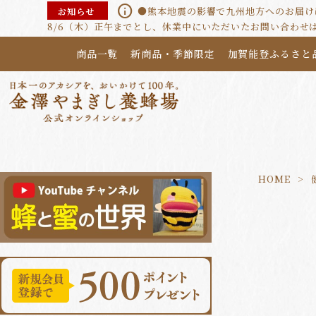
info
●熊本地震の影響で九州地方へのお届けに
お知らせ
8/6（木）正午までとし、休業中にいただいたお問い合わせ
商品一覧
新商品・季節限定
加賀能登ふるさと
HOME