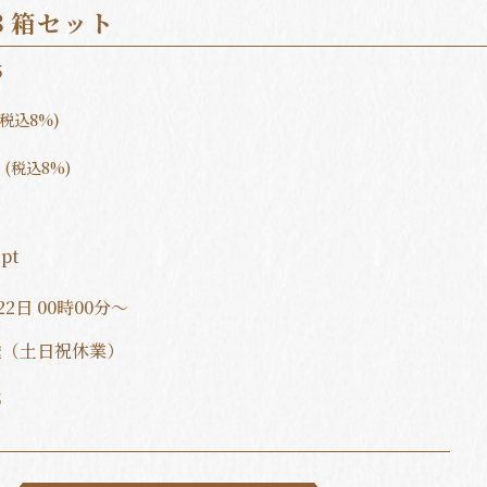
３箱セット
5
(税込8%)
 (税込8%)
3
pt
22日 00時00分～
送（土日祝休業）
5