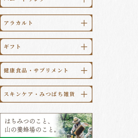
金澤はちみつ
\送料無料/
純粋はちみつ食べ比べセット
柚子みつ
⽇本のはちみつ
アラカルト
梅みつ
世界のはちみつ
はちみつ漬
檸檬みつ
マヌカハニー
ギフト
パンのおとも
生姜みつ
季節限定はちみつ
シーンで選ぶ
スイーツ
山ぶどうみつ
はちみつ一覧はこちら
健康⾷品・サプリメント
価格で選ぶ
調味料・食品
加賀柚子みつ
ローヤルゼリー
コーヒー・紅茶
ギフト一覧はこちら
金澤柚子みつ
スキンケア・みつばち雑貨
プロポリス
季節のハニードリンク
アラカルト一覧はこちら
スキンケア
桑の葉青汁
ハニードリンク一覧はこちら
みつばち雑貨
ローヤルゼリー⼊無臭にんにく
みつばち健康食品/サプリメント
一覧はこちら