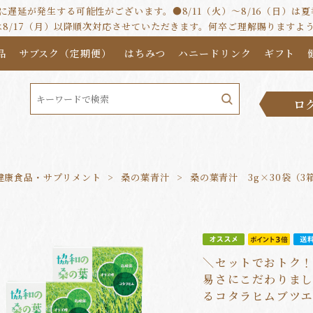
遅延が発生する可能性がございます。●8/11（火）～8/16（日）
は8/17（月）以降順次対応させていただきます。何卒ご理解賜りますよ
品
サブスク（定期便）
はちみつ
ハニードリンク
ギフト
ロ
健康食品・サプリメント
桑の葉青汁
桑の葉青汁 3g×30袋（3
＼セットでおトク
易さにこだわりま
るコタラヒムブツ