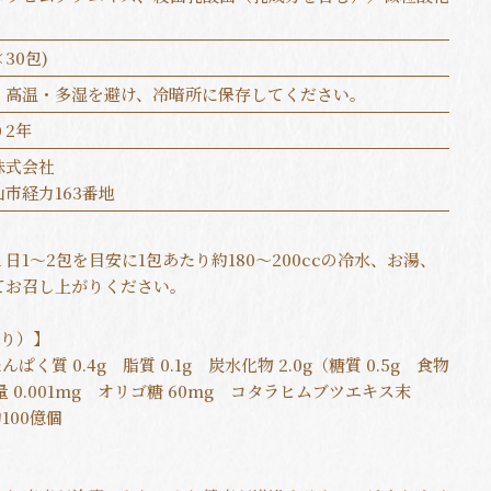
×30包)
、高温・多湿を避け、冷暗所に保存してください。
り2年
株式会社
市経力163番地
1～2包を目安に1包あたり約180～200ccの冷水、お湯、
てお召し上がりください。
たり）】
たんぱく質 0.4g 脂質 0.1g 炭水化物 2.0g（糖質 0.5g 食物
量 0.001mg オリゴ糖 60mg コタラヒムブツエキス末
約100億個