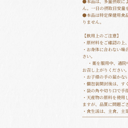
●本品は、多量摂取に
ん。一日の摂取目安量
●本品は特定保健用食
りません。
【飲用上のご注意】
・原材料をご確認の上
・お身体に合わない場
さい。
・薬を服用中、通院中
お召し上がりください
・お子様の手の届かな
・個包装開封後は、す
・袋の角や切り口で手
・天産物の原料を使用
ますが、品質に問題ご
・食生活は、主食、主