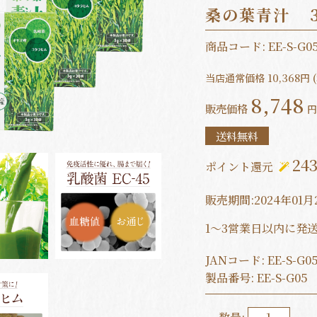
桑の葉青汁 
商品コード:
EE-S-G0
当店通常価格
10,368
円 
8,748
販売価格
円
送料無料
24
ポイント還元
販売期間:2024年01月
1～3営業日以内に発
JANコード:
EE-S-G0
製品番号:
EE-S-G05