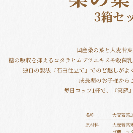
3箱セ
国産桑の葉と大麦若葉
糖の吸収を抑えるコタラヒムブツエキスや殺菌乳
独自の製法『石臼仕立て』でのど越しがよ
成長期のお子様からご
毎日コップ1杯で、『実感
名称
大麦若葉
原材料
大麦若葉
ゴ糖、コ