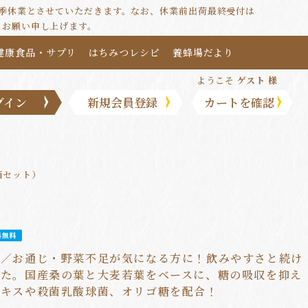
は夏季休業とさせていただきます。なお、休業前出荷最終受付は
うお願い申し上げます。
健康食品・サプリ
はちみつレシピ
養蜂場だより
ようこそ
ゲスト 様
グイン
新規会員登録
カートを確認
箱セット）
！／お通じ・野菜不足が気になる方に！飲みやすさと続け
した。国産桑の葉と大麦若葉をベースに、糖の吸収を抑え
エキスや殺菌乳酸球菌、オリゴ糖を配合！