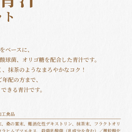
ット
をベースに、
酸球菌、オリゴ糖を配合した青汁です。
く、抹茶のようなまろやかなコク！
年配の方まで、
』できる青汁です。
加工食品
末、桑の葉末、難消化性デキストリン、抹茶末、フラクトオリ
タラヒムブツエキス、殺菌乳酸菌（乳成分を含む）／微粒酸化