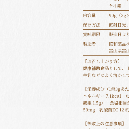
ケイ素
内容量
90g（3g
保存方法
直射日光
賞味期限
製造日よ
製造者
協和薬品
富山県富山
【お召し上がり方】
健康補助食品として、１日
牛乳などによく溶かし
【栄養成分（1包3gあ
エネルギー 7.1kcal 
繊維 1.5g） 食塩相当
50mg 乳酸菌EC-12 
【摂取上の注意事項】