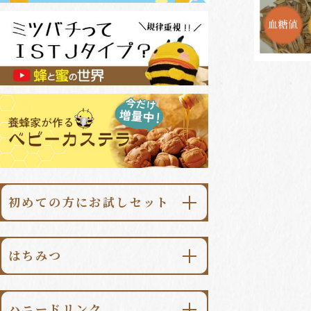
初めての方にお試しセット
\初回限定・送料無料/
あかしあ大地500g
はちみつ
\初回限定・送料無料/
あかしあ大地
ハニードリンク柚子みつ500ml
ハニードリンク