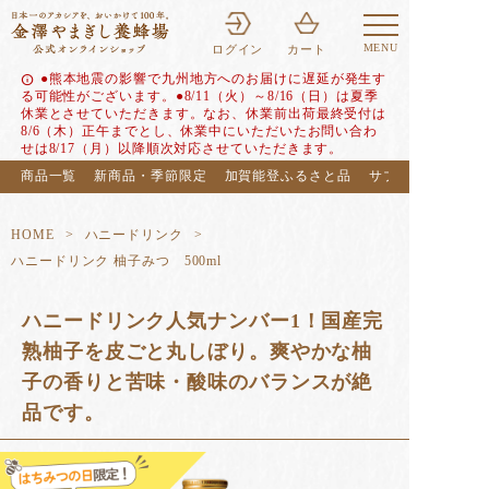
MENU
ログイン
カート
●熊本地震の影響で九州地方へのお届けに遅延が発生す
info
る可能性がございます。●8/11（火）～8/16（日）は夏季
休業とさせていただきます。なお、休業前出荷最終受付は
8/6（木）正午までとし、休業中にいただいたお問い合わ
せは8/17（月）以降順次対応させていただきます。
商品一覧
新商品・季節限定
加賀能登ふるさと品
サブスク（定期便
HOME
ハニードリンク
ハニードリンク 柚子みつ 500ml
ハニードリンク人気ナンバー1！国産完
熟柚子を皮ごと丸しぼり。爽やかな柚
子の香りと苦味・酸味のバランスが絶
品です。