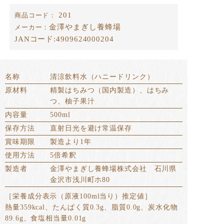
201
商品コード：
金澤やまぎし養蜂場
メーカー：
JANコード:
4909624000204
名称
清涼飲料水（ハニードリンク）
原材料
精製はちみつ（国内製造）、はちみ
つ、柚子果汁
内容量
500ml
保存方法
直射日光を避け常温保存
賞味期限
製造より1年
使用方法
5倍希釈
製造者
金澤やまぎし養蜂場株式会社 石川県
金沢市浅川町ホ80
［栄養成分表示（原液100ml当り）推定値］
熱量359kcal、たんぱく質0.3g、脂質0.0g、炭水化物
89.6g、食塩相当量0.01g