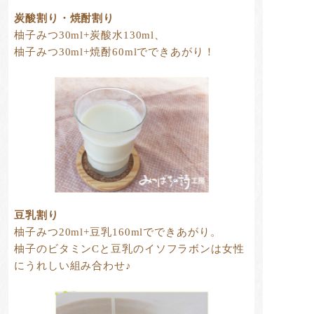
炭酸割り・焼酎割り
柚子みつ30ml+炭酸水130ml、
柚子みつ30ml+焼酎60mlでできあがり！
豆乳割り
柚子みつ20ml+豆乳160mlでできあがり。
柚子のビタミンCと豆乳のイソフラボンは女性
にうれしい組み合わせ♪