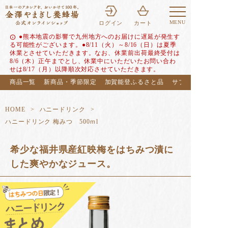
MENU
ログイン
カート
●熊本地震の影響で九州地方へのお届けに遅延が発生す
info
る可能性がございます。●8/11（火）～8/16（日）は夏季
休業とさせていただきます。なお、休業前出荷最終受付は
8/6（木）正午までとし、休業中にいただいたお問い合わ
せは8/17（月）以降順次対応させていただきます。
商品一覧
新商品・季節限定
加賀能登ふるさと品
サブスク（定期便
HOME
ハニードリンク
ハニードリンク 梅みつ 500ｍl
希少な福井県産紅映梅をはちみつ漬に
した爽やかなジュース。