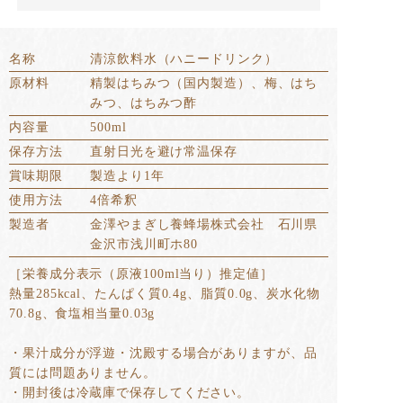
名称
清涼飲料水（ハニードリンク）
原材料
精製はちみつ（国内製造）、梅、はち
みつ、はちみつ酢
内容量
500ml
保存方法
直射日光を避け常温保存
賞味期限
製造より1年
使用方法
4倍希釈
製造者
金澤やまぎし養蜂場株式会社 石川県
金沢市浅川町ホ80
［栄養成分表示（原液100ml当り）推定値］
熱量285kcal、たんぱく質0.4g、脂質0.0g、炭水化物
70.8g、食塩相当量0.03g
・果汁成分が浮遊・沈殿する場合がありますが、品
質には問題ありません。
・開封後は冷蔵庫で保存してください。