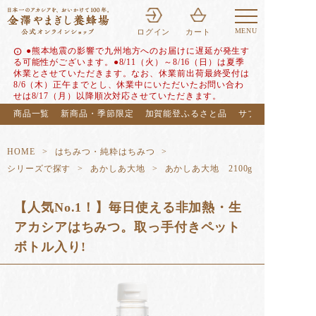
MENU
ログイン
カート
●熊本地震の影響で九州地方へのお届けに遅延が発生す
info
る可能性がございます。●8/11（火）～8/16（日）は夏季
休業とさせていただきます。なお、休業前出荷最終受付は
8/6（木）正午までとし、休業中にいただいたお問い合わ
せは8/17（月）以降順次対応させていただきます。
商品一覧
新商品・季節限定
加賀能登ふるさと品
サブスク（定期便
HOME
はちみつ・純粋はちみつ
シリーズで探す
あかしあ大地
あかしあ大地 2100g
【人気No.1！】毎日使える非加熱・生
アカシアはちみつ。取っ手付きペット
ボトル入り!