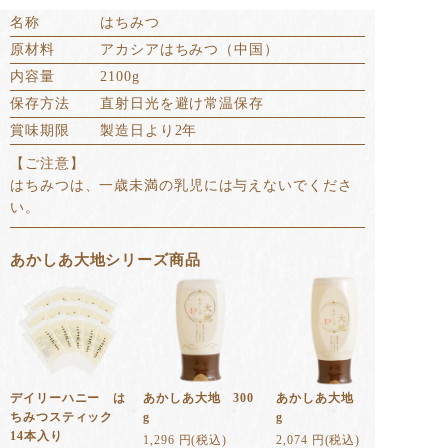
名称
はちみつ
原材料
アカシアはちみつ（中国）
内容量
2100g
保存方法
直射日光を避け常温保存
賞味期限
製造日より2年
【ご注意】
はちみつは、一歳未満の乳児には与えないでくださ
い。
あかしあ大地シリーズ商品
デイリーハニー は
あかしあ大地 300
あかしあ大地 500
ちみつスティック
g
g
14本入り
1,296 円(税込)
2,074 円(税込)