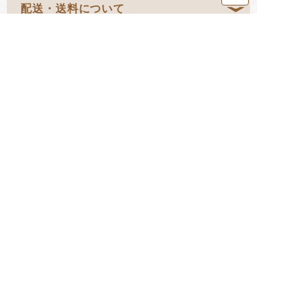
配送・送料について
決済方法について
営業カレンダー
返品・交換について
お問い合わせ
HOME
金澤やまぎし養蜂場とは？