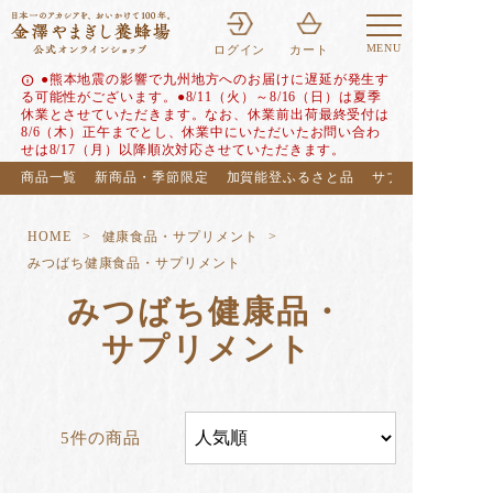
MENU
ログイン
カート
●熊本地震の影響で九州地方へのお届けに遅延が発生す
info
る可能性がございます。●8/11（火）～8/16（日）は夏季
休業とさせていただきます。なお、休業前出荷最終受付は
8/6（木）正午までとし、休業中にいただいたお問い合わ
せは8/17（月）以降順次対応させていただきます。
商品一覧
新商品・季節限定
加賀能登ふるさと品
サブスク（定期便
HOME
健康食品・サプリメント
みつばち健康食品・サプリメント
みつばち健康品・
サプリメント
5件の商品