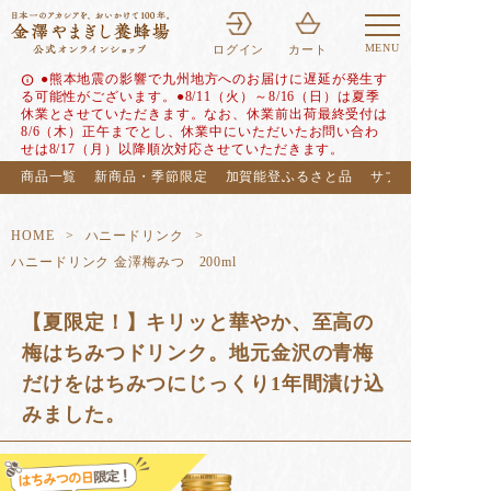
MENU
ログイン
カート
●熊本地震の影響で九州地方へのお届けに遅延が発生す
info
る可能性がございます。●8/11（火）～8/16（日）は夏季
休業とさせていただきます。なお、休業前出荷最終受付は
8/6（木）正午までとし、休業中にいただいたお問い合わ
せは8/17（月）以降順次対応させていただきます。
商品一覧
新商品・季節限定
加賀能登ふるさと品
サブスク（定期便
HOME
ハニードリンク
ハニードリンク 金澤梅みつ 200ml
【夏限定！】キリッと華やか、至高の
梅はちみつドリンク。地元金沢の青梅
だけをはちみつにじっくり1年間漬け込
みました。