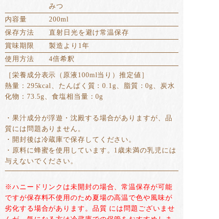
みつ
内容量
200ml
保存方法
直射日光を避け常温保存
賞味期限
製造より1年
使用方法
4倍希釈
［栄養成分表示（原液100ml当り）推定値］
熱量：295kcal、たんぱく質：0.1g、脂質：0g、炭水
化物：73.5g、食塩相当量：0g
・果汁成分が浮遊・沈殿する場合がありますが、品
質には問題ありません。
・開封後は冷蔵庫で保存してください。
・原料に蜂蜜を使用しています。1歳未満の乳児には
与えないでください。
※ハニードリンクは未開封の場合、常温保存が可能
ですが保存料不使用のため夏場の高温で色や風味が
劣化する場合があります。品質 には問題ございませ