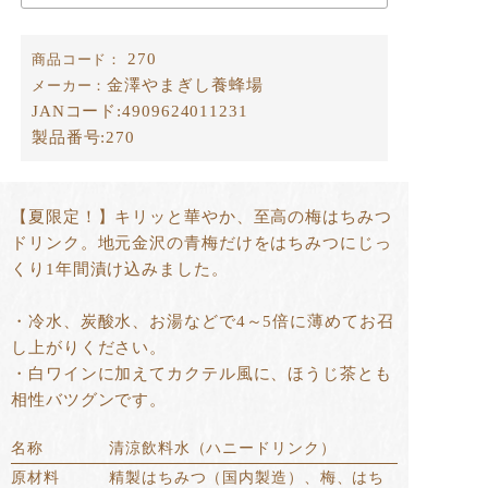
270
商品コード：
金澤やまぎし養蜂場
メーカー：
JANコード:
4909624011231
製品番号:
270
【夏限定！】キリッと華やか、至高の梅はちみつ
ドリンク。地元金沢の青梅だけをはちみつにじっ
くり1年間漬け込みました。
・冷水、炭酸水、お湯などで4～5倍に薄めてお召
し上がりください。
・白ワインに加えてカクテル風に、ほうじ茶とも
相性バツグンです。
名称
清涼飲料水（ハニードリンク）
原材料
精製はちみつ（国内製造）、梅、はち