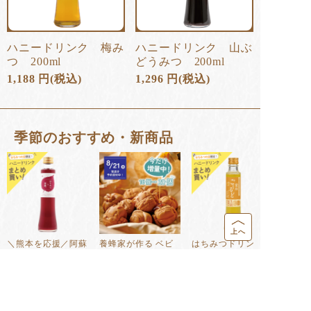
ハニードリンク 梅み
ハニードリンク 山ぶ
つ 200ml
どうみつ 200ml
1,188
円
(税込)
1,296
円
(税込)
季節のおすすめ・新商品
上へ
＼熊本を応援／阿蘇
養蜂家が作る ベビ
はちみつドリンク
の赤じそたっ...
ーカステラ 1...
愛南ごーるど...
1,188
円
810
円
1,404
円
(税込)
(税込)
(税込)