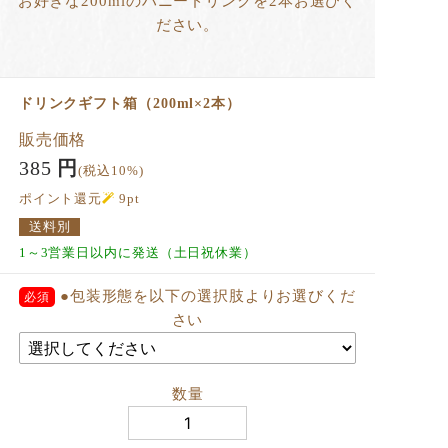
お好きな200mlのハニードリンクを2本お選びく
ださい。
ドリンクギフト箱（200ml×2本）
販売価格
385
円
(税込10%)
ポイント還元
9
pt
送料別
1～3営業日以内に発送（土日祝休業）
●包装形態を以下の選択肢よりお選びくだ
さい
数量