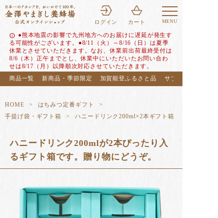
MENU
ログイン
カート
●熊本地震の影響で九州地方へのお届けに遅延が発生す
info
る可能性がございます。●8/11（火）～8/16（日）は夏季
休業とさせていただきます。なお、休業前出荷最終受付は
8/6（木）正午までとし、休業中にいただいたお問い合わ
せは8/17（月）以降順次対応させていただきます。
商品一覧
新商品・季節限定
加賀能登ふるさと品
サブスク（定期便
HOME
はちみつ定番ギフト
手提げ袋・ギフト箱
ハニードリンク200ml×2本ギフト箱
ハニードリンク200mlが2本ぴったり入
るギフト箱です。贈り物にどうぞ。