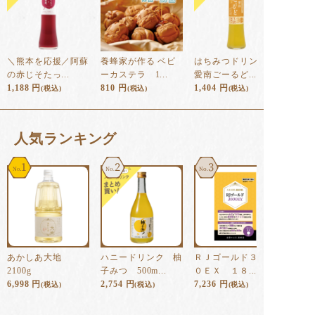
＼熊本を応援／阿蘇
養蜂家が作る ベビ
はちみつドリンク
の赤じそたっ...
ーカステラ 1...
愛南ごーるど...
1,188
円
810
円
1,404
円
(税込)
(税込)
(税込)
⼈気ランキング
1
2
3
あかしあ大地
ハニードリンク 柚
ＲＪゴールド３００
2100g
子みつ 500m...
０ＥＸ １８...
6,998
円
2,754
円
7,236
円
(税込)
(税込)
(税込)