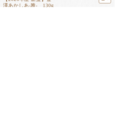
澤あかしあ-雅- 130g
［自社養蜂場産］
2,052
円
(税込)
季節のおすすめ・新商品
＼熊本を応援／阿蘇
養蜂家が作る ベビ
はちみつドリンク
の赤じそたっ...
ーカステラ 1...
愛南ごーるど...
1,188
円
810
円
1,404
円
(税込)
(税込)
(税込)
⼈気ランキング
1
2
3