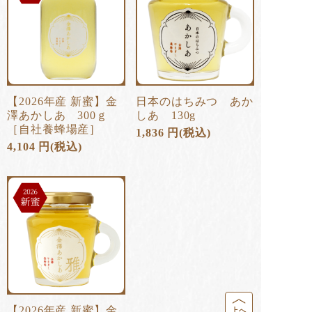
【2026年産 新蜜】金
日本のはちみつ あか
澤あかしあ 300ｇ
しあ 130g
［自社養蜂場産］
1,836
円
(税込)
4,104
円
(税込)
【2026年産 新蜜】金
上へ