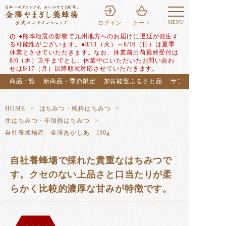
MENU
ログイン
カート
●熊本地震の影響で九州地方へのお届けに遅延が発生す
info
る可能性がございます。●8/11（火）～8/16（日）は夏季
休業とさせていただきます。なお、休業前出荷最終受付は
8/6（木）正午までとし、休業中にいただいたお問い合わ
せは8/17（月）以降順次対応させていただきます。
商品一覧
新商品・季節限定
加賀能登ふるさと品
サブスク（定期便
HOME
はちみつ・純粋はちみつ
生はちみつ・非加熱はちみつ
自社養蜂場産 金澤あかしあ 130g
自社養蜂場で採れた貴重なはちみつで
す。クセのない上品さと口当たりが柔
らかく比較的濃厚な甘みが特徴です。