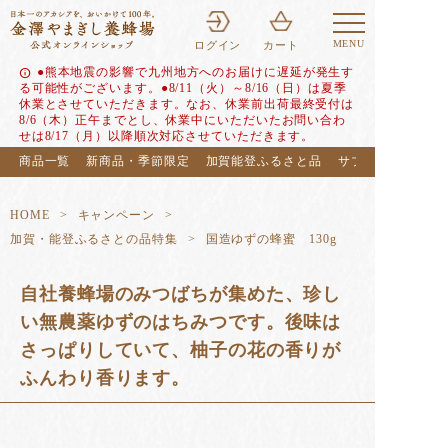
MENU
ログイン
カート
●熊本地震の影響で九州地方へのお届けに遅延が発生す
info
る可能性がございます。●8/11（火）～8/16（日）は夏季
休業とさせていただきます。なお、休業前出荷最終受付は
8/6（木）正午までとし、休業中にいただいたお問い合わ
せは8/17（月）以降順次対応させていただきます。
商品一覧
新商品・季節限定
加賀能登ふるさと品
サブスク（定期便
HOME
キャンペーン
加賀・能登ふるさとの品特集
国造ゆずの蜂蜜 130g
自社養蜂場のみつばちが集めた、珍し
い無農薬ゆずのはちみつです。後味は
さっぱりしていて、柚子の花の香りが
ふんわり香ります。