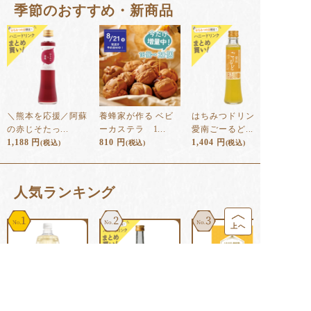
季節のおすすめ・新商品
＼熊本を応援／阿蘇
養蜂家が作る ベビ
はちみつドリンク
の赤じそたっ...
ーカステラ 1...
愛南ごーるど...
1,188
円
810
円
1,404
円
(税込)
(税込)
(税込)
⼈気ランキング
1
2
3
上へ
あかしあ大地
ハニードリンク 柚
ＲＪゴールド３００