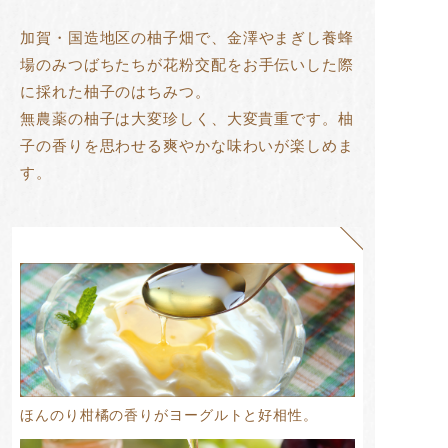
加賀・国造地区の柚子畑で、
金澤やまぎし養蜂
場のみつばちたちが
花粉交配をお手伝いした際
に採れた柚子のはちみつ。
無農薬の柚子は大変珍しく、大変貴重です。
柚
子の香りを思わせる爽やかな味わいが楽しめま
す。
ほんのり柑橘の香りがヨーグルトと好相性。