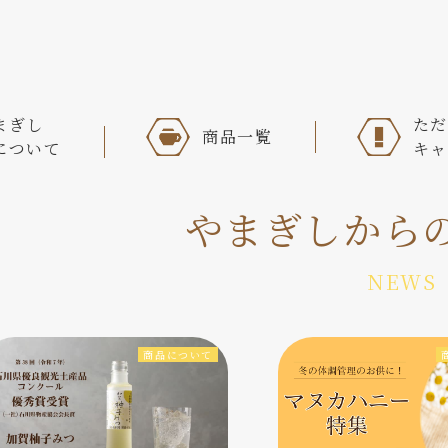
まぎし
ただ
商品一覧
について
キャ
やまぎしから
NEWS
商品について