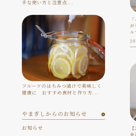
手な使い方と注意点...
「
が
ル
20
フルーツのはちみつ漬けで美味しく
健康に おすすめ食材と作り方...
やまぎしからのお知らせ
お知らせ
【
金