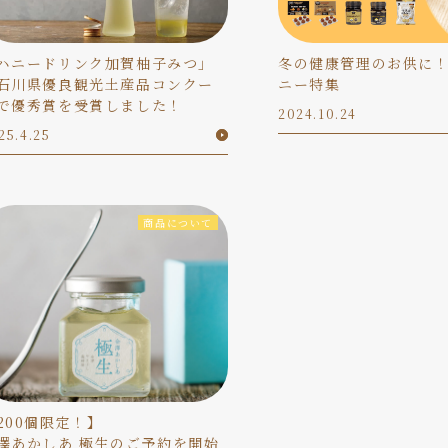
ハニードリンク加賀柚子みつ」
冬の健康管理のお供に
石川県優良観光土産品コンクー
ニー特集
で優秀賞を受賞しました！
2024.10.24
25.4.25
商品について
200個限定！】
澤あかしあ 極生のご予約を開始