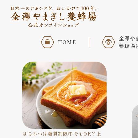
金澤や
HOME
養蜂場
はちみつは糖質制限中でもOK？上