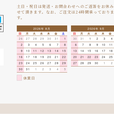
土日・祝日は発送・お問合わせへのご返答をお休み
せて頂きます。なお、ご注文は24時間承っており
す。
2026年 8月
2026年 9月
日
月
火
水
木
金
土
日
月
火
水
木
金
26
27
28
29
30
31
1
30
31
1
2
3
4
2
3
4
5
6
7
8
6
7
8
9
10
11
9
10
11
12
13
14
15
13
14
15
16
17
18
16
17
18
19
20
21
22
20
21
22
23
24
25
23
24
25
26
27
28
29
27
28
29
30
1
2
30
31
1
2
3
4
5
休業日