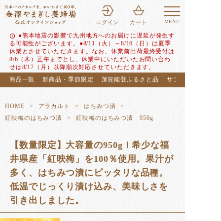
MENU
ログイン
カート
●熊本地震の影響で九州地方へのお届けに遅延が発生す
info
る可能性がございます。●8/11（火）～8/16（日）は夏季
休業とさせていただきます。なお、休業前出荷最終受付は
8/6（木）正午までとし、休業中にいただいたお問い合わ
せは8/17（月）以降順次対応させていただきます。
商品一覧
新商品・季節限定
加賀能登ふるさと品
サブスク（定期便
HOME
アラカルト
はちみつ漬
紅映梅のはちみつ漬
紅映梅のはちみつ漬 950g
【数量限定】大容量の950g！希少な福
井県産「紅映梅」を100％使用。果汁が
多く、はちみつ漬にピッタリな品種。
低温でじっくり漬け込み、美味しさを
引き出しました。