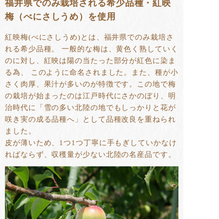
福井県でのみ栽培される希少品種・紅映
梅（べにさしうめ）を使用
紅映梅(べにさしうめ)とは、福井県でのみ栽培さ
れる希少品種。 一般的な梅は、黄色く熟していく
のに対し、紅映は陽の当たった部分が紅色に染ま
る為、 このように命名されました。また、種が小
さく肉厚、果汁が多いのが特徴です。この地で梅
の栽培が始まったのは江戸時代にさかのぼり、明
治時代に「雪の多い北陸の地でもしっかりと花が
咲き実の成る品種へ」として品種改良を重ねられ
ました。
皮が薄いため、1つ1つ丁寧に手もぎしていかなけ
ればならず、収穫量が少ない北陸の名産品です。