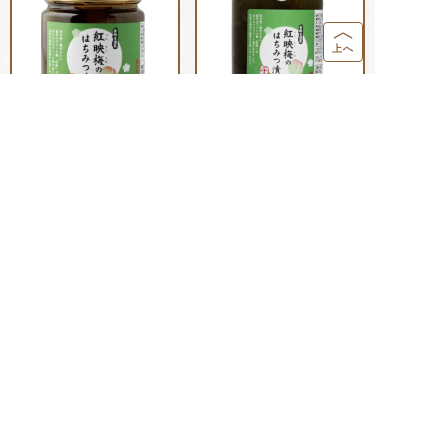
上へ
紅映梅のはちみつ漬
紅映梅のはちみつ漬
290g
440g
1,296
円
(税込)
2,160
円
(税込)
ハニードリンク 梅み
はちみつ梅干 450g
つ 200ml