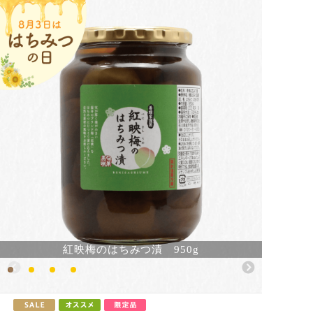
紅映梅のはちみつ漬 950g