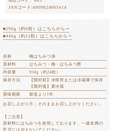
683
商品コード：
JANコード:
4909624005414
■290g（約6粒）はこちらから⇀
■440g（約12粒）はこちらから⇀
名称
梅はちみつ漬
原材料
はちみつ・梅・はちみつ酢
内容量
950g（約24粒）
保存方法
【開封前】冷暗所または冷蔵庫で保存
【開封後】要冷蔵
賞味期限
製造より1年
お召し上がり方：そのままお召し上がりください。
【ご注意】
原材料にはちみつを使用しております。一歳未満の
乳児には与えないでください。