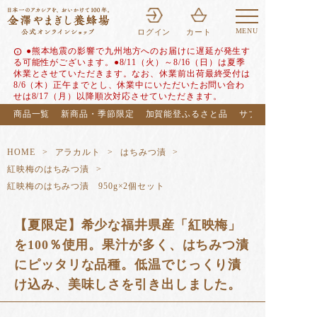
MENU
ログイン
カート
●熊本地震の影響で九州地方へのお届けに遅延が発生す
info
る可能性がございます。●8/11（火）～8/16（日）は夏季
休業とさせていただきます。なお、休業前出荷最終受付は
8/6（木）正午までとし、休業中にいただいたお問い合わ
せは8/17（月）以降順次対応させていただきます。
商品一覧
新商品・季節限定
加賀能登ふるさと品
サブスク（定期便
HOME
アラカルト
はちみつ漬
紅映梅のはちみつ漬
紅映梅のはちみつ漬 950g×2個セット
【夏限定】希少な福井県産「紅映梅」
を100％使用。果汁が多く、はちみつ漬
にピッタリな品種。低温でじっくり漬
け込み、美味しさを引き出しました。