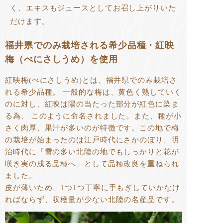
く、エキスもジュースとしてお召し上がりいた
だけます。
福井県でのみ栽培される希少品種・紅映
梅（べにさしうめ）を使用
紅映梅(べにさしうめ)とは、福井県でのみ栽培さ
れる希少品種。 一般的な梅は、黄色く熟していく
のに対し、紅映は陽の当たった部分が紅色に染ま
る為、 このように命名されました。また、種が小
さく肉厚、果汁が多いのが特徴です。この地で梅
の栽培が始まったのは江戸時代にさかのぼり、明
治時代に「雪の多い北陸の地でもしっかりと花が
咲き実の成る品種へ」として品種改良を重ねられ
ました。
皮が薄いため、1つ1つ丁寧に手もぎしていかなけ
ればならず、収穫量が少ない北陸の名産品です。