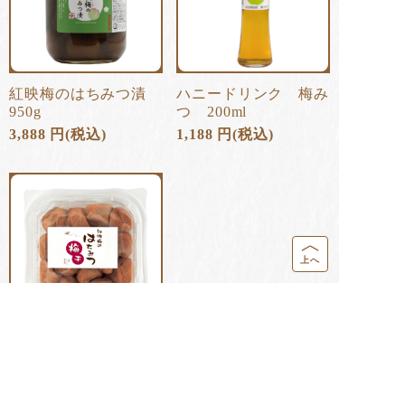
紅映梅のはちみつ漬
ハニードリンク 梅み
950g
つ 200ml
3,888
円
(税込)
1,188
円
(税込)
上へ
はちみつ梅干 450g
1,836
円
(税込)