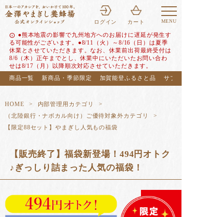
MENU
ログイン
カート
●熊本地震の影響で九州地方へのお届けに遅延が発生す
info
る可能性がございます。●8/11（火）～8/16（日）は夏季
休業とさせていただきます。なお、休業前出荷最終受付は
8/6（木）正午までとし、休業中にいただいたお問い合わ
せは8/17（月）以降順次対応させていただきます。
商品一覧
新商品・季節限定
加賀能登ふるさと品
サブスク（定期便
HOME
内部管理用カテゴリ
（北陸銀行・ナボカル向け）ご優待対象外カテゴリ
【限定88セット】やまぎし人気もの福袋
【販売終了】福袋新登場！494円オトク
♪ぎっしり詰まった人気の福袋！