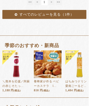
<<
<
1
>
>>
すべてのレビューを見る（1件）
季節のおすすめ・新商品
＼熊本を応援／阿蘇
養蜂家が作る ベビ
はちみつドリンク
の赤じそたっ...
ーカステラ 1...
愛南ごーるど...
1,188
円
810
円
1,404
円
(税込)
(税込)
(税込)