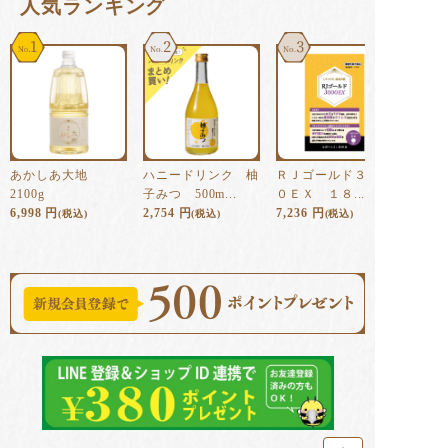
⼈気ランキング
1
2
3
あかしあ大地
ハニードリンク 柚
ＲＪゴールド３００
2100g
子みつ 500m...
０ＥＸ １８...
6,998
円
2,754
円
7,236
円
(税込)
(税込)
(税込)