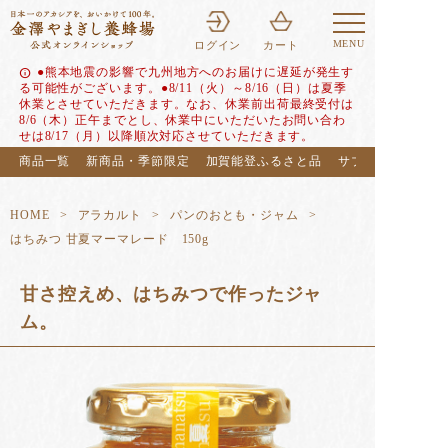
MENU
ログイン
カート
●熊本地震の影響で九州地方へのお届けに遅延が発生す
info
る可能性がございます。●8/11（火）～8/16（日）は夏季
休業とさせていただきます。なお、休業前出荷最終受付は
8/6（木）正午までとし、休業中にいただいたお問い合わ
せは8/17（月）以降順次対応させていただきます。
商品一覧
新商品・季節限定
加賀能登ふるさと品
サブスク（定期便
HOME
アラカルト
パンのおとも・ジャム
はちみつ 甘夏マーマレード 150g
甘さ控えめ、はちみつで作ったジャ
ム。