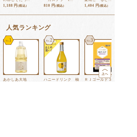
1,188
円
810
円
1,404
円
(税込)
(税込)
(税込)
⼈気ランキング
1
2
3
上へ
あかしあ大地
ハニードリンク 柚
ＲＪゴールド３００
2100g
子みつ 500m...
０ＥＸ １８...
6,998
円
2,754
円
7,236
円
(税込)
(税込)
(税込)