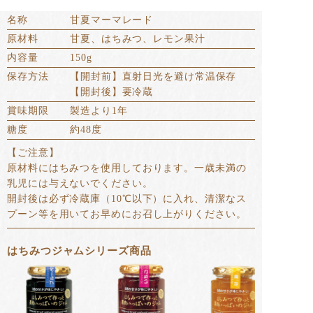
名称
甘夏マーマレード
原材料
甘夏、はちみつ、レモン果汁
内容量
150g
保存方法
【開封前】直射日光を避け常温保存
【開封後】要冷蔵
賞味期限
製造より1年
糖度
約48度
【ご注意】
原材料にはちみつを使用しております。一歳未満の
乳児には与えないでください。
開封後は必ず冷蔵庫（10℃以下）に入れ、清潔なス
プーン等を用いてお早めにお召し上がりください。
はちみつジャムシリーズ商品