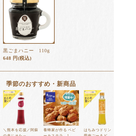
黒ごまハニー 110g
648
円
(税込)
季節のおすすめ・新商品
＼熊本を応援／阿蘇
養蜂家が作る ベビ
はちみつドリンク
の赤じそたっ...
ーカステラ 1...
愛南ごーるど...