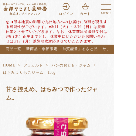
MENU
ログイン
カート
●熊本地震の影響で九州地方へのお届けに遅延が発生す
info
る可能性がございます。●8/11（火）～8/16（日）は夏季
休業とさせていただきます。なお、休業前出荷最終受付は
8/6（木）正午までとし、休業中にいただいたお問い合わ
せは8/17（月）以降順次対応させていただきます。
商品一覧
新商品・季節限定
加賀能登ふるさと品
サブスク（定期便
HOME
アラカルト
パンのおとも・ジャム
はちみつ いちごジャム 150g
甘さ控えめ、はちみつで作ったジャ
ム。