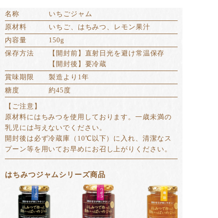
名称
いちごジャム
原材料
いちご、はちみつ、レモン果汁
内容量
150g
保存方法
【開封前】直射日光を避け常温保存
【開封後】要冷蔵
賞味期限
製造より1年
糖度
約45度
【ご注意】
原材料にはちみつを使用しております。一歳未満の
乳児には与えないでください。
開封後は必ず冷蔵庫（10℃以下）に入れ、清潔なス
プーン等を用いてお早めにお召し上がりください。
はちみつジャムシリーズ商品