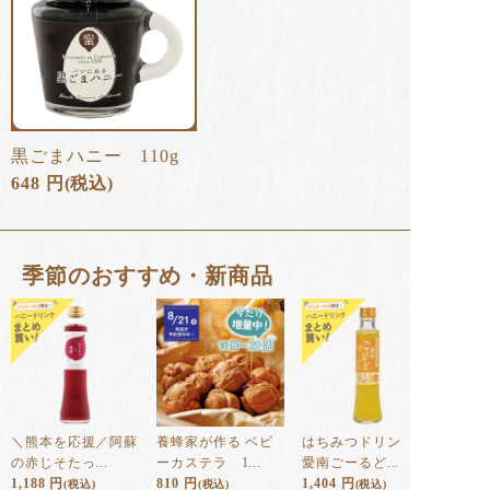
黒ごまハニー 110g
648
円
(税込)
季節のおすすめ・新商品
＼熊本を応援／阿蘇
養蜂家が作る ベビ
はちみつドリンク
の赤じそたっ...
ーカステラ 1...
愛南ごーるど...
1,188
円
810
円
1,404
円
(税込)
(税込)
(税込)