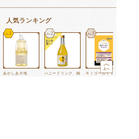
⼈気ランキング
1
2
3
上へ
あかしあ大地
ハニードリンク 柚
ＲＪゴールド３００
2100g
子みつ 500m...
０ＥＸ １８...
6,998
円
2,754
円
7,236
円
(税込)
(税込)
(税込)