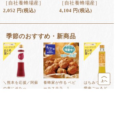
［自社養蜂場産］
［自社養蜂場産］
2,052
円
(税込)
4,104
円
(税込)
季節のおすすめ・新商品
上へ
＼熊本を応援／阿蘇
養蜂家が作る ベビ
はちみつドリンク
の赤じそたっ...
ーカステラ 1...
愛南ごーるど...
1,188
円
810
円
1,404
円
(税込)
(税込)
(税込)
⼈気ランキング
1
2
3