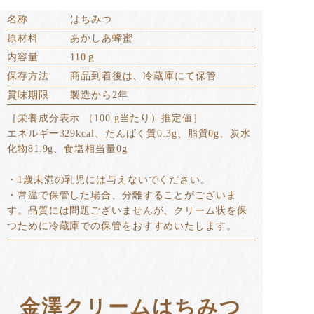
名称
はちみつ
原材料
あかしあ蜂蜜
内容量
110ｇ
保存方法
商品到着後は、冷蔵庫にて保管
賞味期限
製造から2年
［栄養成分表示 （100 g当たり）推定値］
エネルギー329kcal、たんぱく質0.3g、脂質0g、炭水
化物81.9g、食塩相当量0g
・1歳未満の乳児には与えないでください。
・常温で保管した場合、分離することがございま
す。品質には問題ございませんが、クリーム状を保
つために冷蔵庫での保管をおすすめいたします。
金澤クリームはちみつ