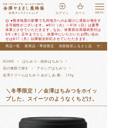
MENU
ログイン
カート
●熊本地震の影響で九州地方へのお届けに遅延が発生す
info
る可能性がございます。●8/11（火）～8/16（日）は夏季
休業とさせていただきます。なお、休業前出荷最終受付は
8/6（木）正午までとし、休業中にいただいたお問い合わ
せは8/17（月）以降順次対応させていただきます。
商品一覧
新商品・季節限定
加賀能登ふるさと品
サブスク（定期便
HOME
はちみつ・純粋はちみつ
花の種類で探す
アカシアはちみつ
金澤クリームはちみつ あかしあ-雅- 110g
＼冬季限定！／金澤はちみつをホイッ
プした、スイーツのようなくちどけ。