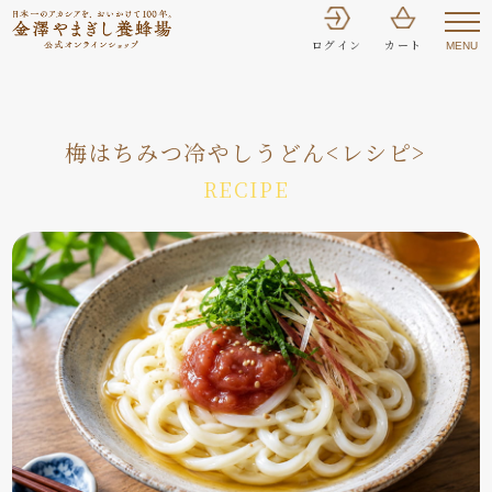
Current post type archive: false
ログイン
カート
MENU
梅はちみつ冷やしうどん<レシピ>
RECIPE