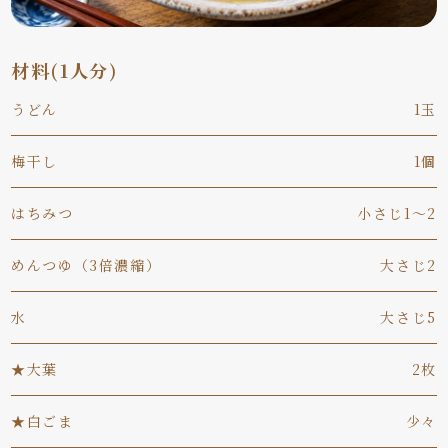
材料(1人分)
うどん
1玉
梅干し
1個
はちみつ
小さじ1～2
めんつゆ（3倍濃縮）
大さじ2
水
大さじ5
★大葉
2枚
★白ごま
少々