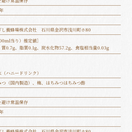
を避け常温保存
年
ぎし養蜂場株式会社 石川県金沢市浅川町ホ80
00ml当り）推定値］
質0.7g、脂質0.1g、炭水化物57.2g、食塩相当量0.03g
水（ハニードリンク）
みつ（国内製造）、梅、はちみつはちみつ酢
を避け常温保存
年
ぎし養蜂場株式会社 石川県金沢市浅川町ホ80