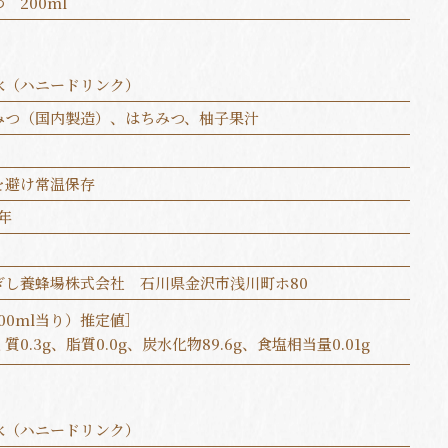
 200ml
水（ハニードリンク）
みつ（国内製造）、はちみつ、柚子果汁
を避け常温保存
年
ぎし養蜂場株式会社 石川県金沢市浅川町ホ80
00ml当り）推定値］
質0.3g、脂質0.0g、炭水化物89.6g、食塩相当量0.01g
水（ハニードリンク）