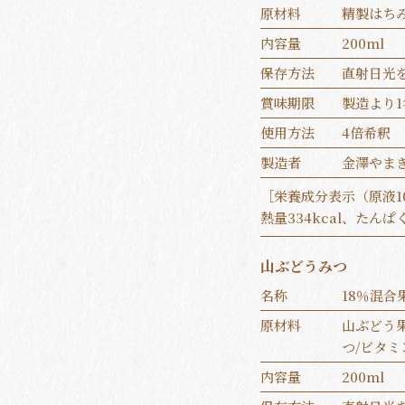
原材料
精製はち
内容量
200ml
保存方法
直射日光
賞味期限
製造より1
使用方法
4倍希釈
製造者
金澤やま
［栄養成分表示（原液1
熱量334kcal、たんぱく
山ぶどうみつ
名称
18％混
原材料
山ぶどう
つ/ビタミ
内容量
200ml