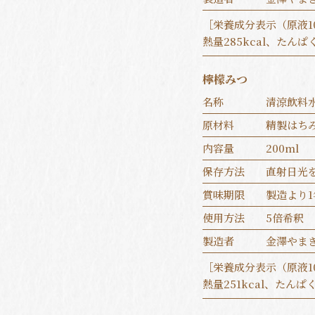
［栄養成分表示（原液1
熱量285kcal、たんぱく
檸檬みつ
名称
清涼飲料
原材料
精製はち
内容量
200ml
保存方法
直射日光
賞味期限
製造より1
使用方法
5倍希釈
製造者
金澤やま
［栄養成分表示（原液1
熱量251kcal、たんぱく