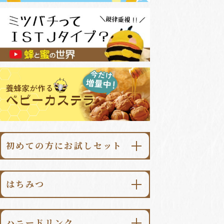
初めての方にお試しセット
\初回限定・送料無料/
あかしあ大地500g
はちみつ
\初回限定・送料無料/
あかしあ大地
ハニードリンク柚子みつ500ml
ハニードリンク