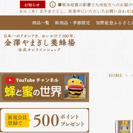
info
●熊本地震の影響で九州地方へのお届けに
お知らせ
8/6（木）正午までとし、休業中にいただいたお問い合わせ
商品一覧
新商品・季節限定
加賀能登ふるさと
HOME