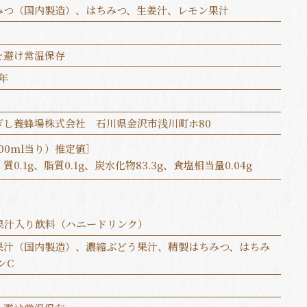
みつ（国内製造）、はちみつ、生姜汁、レモン果汁
を避け常温保存
年
ぎし養蜂場株式会社 石川県金沢市浅川町ホ80
00ml当り）推定値］
質0.1g、脂質0.1g、炭水化物83.3g、食塩相当量0.04g
合果汁入り飲料（ハニードリンク）
果汁（国内製造）、濃縮ぶどう果汁、精製はちみつ、はちみ
ンC