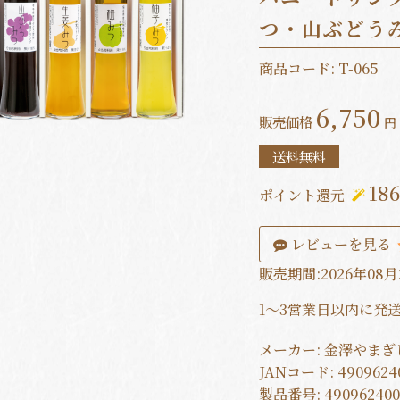
つ・山ぶどう
商品コード:
T-065
6,750
販売価格
円 
送料無料
18
ポイント還元
レビューを見る
販売期間:2026年08月
1～3営業日以内に発
メーカー:
金澤やまぎ
JANコード:
4909624
製品番号:
49096240