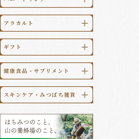
金澤はちみつ
\送料無料/
純粋はちみつ食べ比べセット
柚子みつ
⽇本のはちみつ
アラカルト
梅みつ
世界のはちみつ
はちみつ漬
檸檬みつ
マヌカハニー
ギフト
パンのおとも
生姜みつ
季節限定はちみつ
シーンで選ぶ
スイーツ
山ぶどうみつ
はちみつ一覧はこちら
健康⾷品・サプリメント
価格で選ぶ
調味料・食品
加賀柚子みつ
ローヤルゼリー
コーヒー・紅茶
ギフト一覧はこちら
金澤柚子みつ
スキンケア・みつばち雑貨
プロポリス
季節のハニードリンク
アラカルト一覧はこちら
スキンケア
桑の葉青汁
ハニードリンク一覧はこちら
みつばち雑貨
ローヤルゼリー⼊無臭にんにく
みつばち健康食品/サプリメント
一覧はこちら