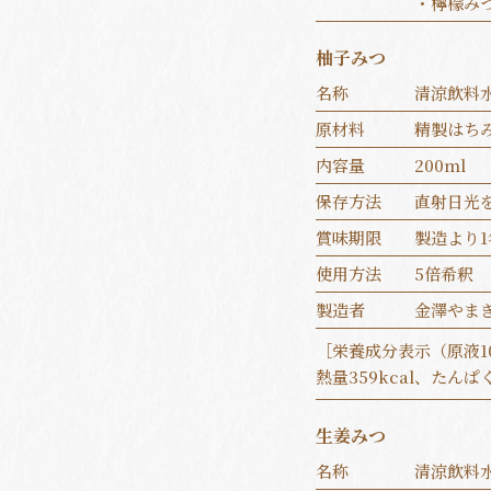
・檸檬みつ
柚子みつ
名称
清涼飲料
原材料
精製はち
内容量
200ml
保存方法
直射日光
賞味期限
製造より1
使用方法
5倍希釈
製造者
金澤やま
［栄養成分表示（原液1
熱量359kcal、たんぱく
生姜みつ
名称
清涼飲料