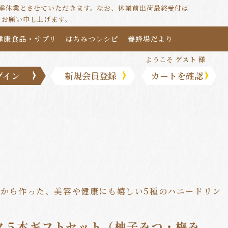
は夏季休業とさせていただきます。なお、休業前出荷最終受付は
うお願い申し上げます。
健康食品・サプリ
はちみつレシピ
養蜂場だより
ようこそ
ゲスト 様
グイン
新規会員登録
カートを確認
から作った、美容や健康にも嬉しい5種のハニードリン
ク５本ギフトセット（柚子みつ・梅み