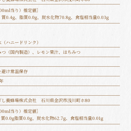
00ml当り）推定値］
質0.4g、脂質0.0g、炭水化物70.8g、食塩相当量0.03g
水（ハニードリンク）
みつ（国内製造）、レモン果汁、はちみつ
を避け常温保存
年
ぎし養蜂場株式会社 石川県金沢市浅川町ホ80
00ml当り）推定値］
質0.0g脂質0.0g、炭水化物62.7g、食塩相当量0.01g