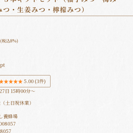
みつ・生姜みつ・檸檬みつ）
(税込8%)
6
pt
5.00
(3件)
27日 15時00分～
送（土日祝休業）
し養蜂場
008057
08057