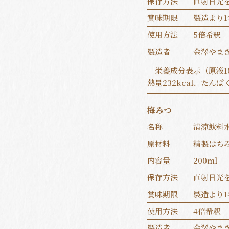
保存方法
直射日光
賞味期限
製造より1
使用方法
5倍希釈
製造者
金澤やま
［栄養成分表示（原液1
熱量232kcal、たんぱく
梅みつ
名称
清涼飲料
原材料
精製はち
内容量
200ml
保存方法
直射日光
賞味期限
製造より1
使用方法
4倍希釈
製造者
金澤やま