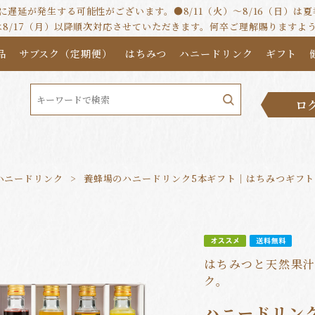
遅延が発生する可能性がございます。●8/11（火）～8/16（日）
は8/17（月）以降順次対応させていただきます。何卒ご理解賜りますよ
品
サブスク（定期便）
はちみつ
ハニードリンク
ギフト
ロ
ハニードリンク
養蜂場のハニードリンク5本ギフト｜はちみつギフト
はちみつと天然果汁
ク。
ハニードリン