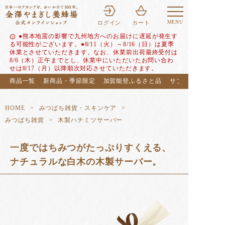
MENU
ログイン
カート
●熊本地震の影響で九州地方へのお届けに遅延が発生す
info
る可能性がございます。●8/11（火）～8/16（日）は夏季
休業とさせていただきます。なお、休業前出荷最終受付は
8/6（木）正午までとし、休業中にいただいたお問い合わ
せは8/17（月）以降順次対応させていただきます。
商品一覧
新商品・季節限定
加賀能登ふるさと品
サブスク（定期便
HOME
みつばち雑貨・スキンケア
みつばち雑貨
木製ハチミツサーバー
一度ではちみつがたっぷりすくえる、
ナチュラルな白木の木製サーバー。