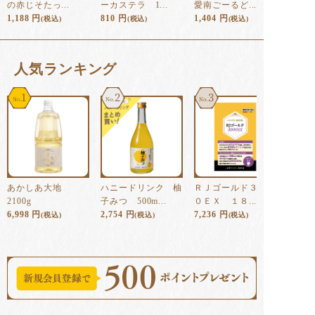
の赤じそたっ...
ーカステラ 1...
愛南ごーるど...
1,188
円
810
円
1,404
円
(税込)
(税込)
(税込)
⼈気ランキング
1
2
3
あかしあ大地
ハニードリンク 柚
ＲＪゴールド３００
2100g
子みつ 500m...
０ＥＸ １８...
6,998
円
2,754
円
7,236
円
(税込)
(税込)
(税込)