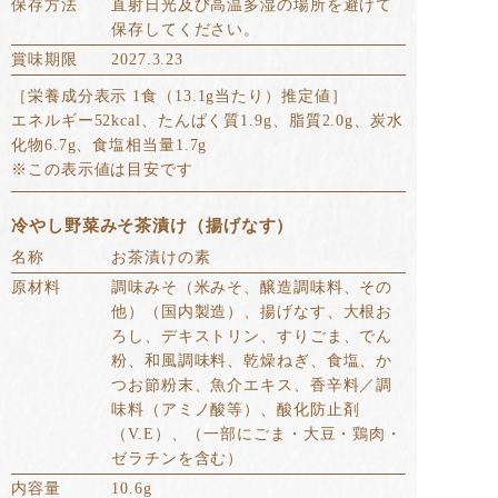
保存方法
直射日光及び高温多湿の場所を避けて
保存してください。
賞味期限
2027.3.23
［栄養成分表示 1食（13.1g当たり）推定値］
エネルギー52kcal、たんぱく質1.9g、脂質2.0g、炭水
化物6.7g、食塩相当量1.7g
※この表示値は目安です
冷やし野菜みそ茶漬け（揚げなす）
名称
お茶漬けの素
原材料
調味みそ（米みそ、醸造調味料、その
他）（国内製造）、揚げなす、大根お
ろし、デキストリン、すりごま、でん
粉、和風調味料、乾燥ねぎ、食塩、か
つお節粉末、魚介エキス、香辛料／調
味料（アミノ酸等）、酸化防止剤
（V.E）、（一部にごま・大豆・鶏肉・
ゼラチンを含む）
内容量
10.6g