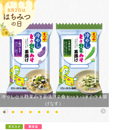
冷やしとり野菜みそ茶漬け２食セット（オクラ＆揚
げなす）