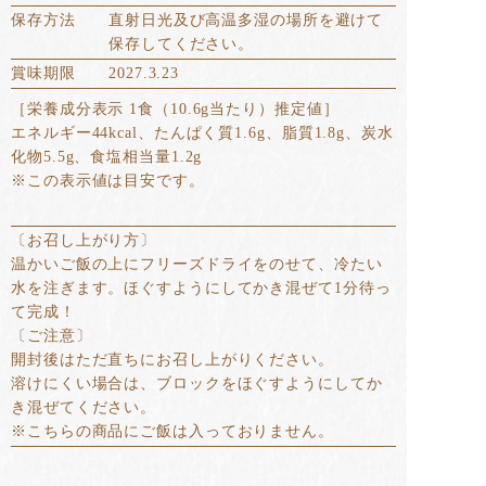
保存方法
直射日光及び高温多湿の場所を避けて
保存してください。
賞味期限
2027.3.23
［栄養成分表示 1食（10.6g当たり）推定値］
エネルギー44kcal、たんぱく質1.6g、脂質1.8g、炭水
化物5.5g、食塩相当量1.2g
※この表示値は目安です。
〔お召し上がり方〕
温かいご飯の上にフリーズドライをのせて、冷たい
水を注ぎます。ほぐすようにしてかき混ぜて1分待っ
て完成！
〔ご注意〕
開封後はただ直ちにお召し上がりください。
溶けにくい場合は、ブロックをほぐすようにしてか
き混ぜてください。
※こちらの商品にご飯は入っておりません。