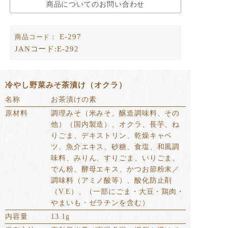
商品についてのお問い合わせ
E-297
商品コード：
JANコード:
E-292
冷やし野菜みそ茶漬け（オクラ）
名称
お茶漬けの素
原材料
調理みそ（米みそ、醸造調味料、その
他）（国内製造）、オクラ、長芋、ね
りごま、デキストリン、乾燥キャベ
ツ、魚介エキス、砂糖、食塩、和風調
味料、みりん、すりごま、いりごま、
でん粉、酵母エキス、かつお節粉末／
調味料（アミノ酸等）、酸化防止剤
（V.E）、（一部にごま・大豆・鶏肉・
やまいも・ゼラチンを含む）
内容量
13.1g