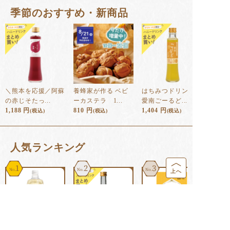
季節のおすすめ・新商品
＼熊本を応援／阿蘇
養蜂家が作る ベビ
はちみつドリンク
の赤じそたっ...
ーカステラ 1...
愛南ごーるど...
1,188
円
810
円
1,404
円
(税込)
(税込)
(税込)
⼈気ランキング
1
2
3
上へ