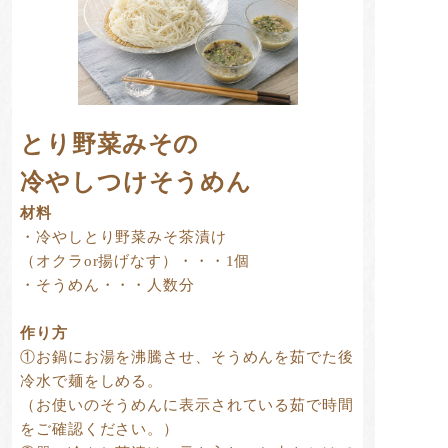
とり野菜みその
冷やしつけそうめん
材料
・冷やしとり野菜みそ茶漬け
（オクラor揚げなす）・・・1個
・そうめん・・・人数分
作り方
①お鍋にお湯を沸騰させ、そうめんを茹でた後
冷水で麺をしめる。
（お使いのそうめんに表示されている茹で時間
をご確認ください。）