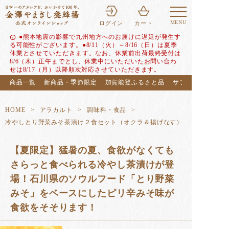
MENU
ログイン
カート
●熊本地震の影響で九州地方へのお届けに遅延が発生す
info
る可能性がございます。●8/11（火）～8/16（日）は夏季
休業とさせていただきます。なお、休業前出荷最終受付は
8/6（木）正午までとし、休業中にいただいたお問い合わ
せは8/17（月）以降順次対応させていただきます。
商品一覧
新商品・季節限定
加賀能登ふるさと品
サブスク（定期便
HOME
アラカルト
調味料・食品
冷やしとり野菜みそ茶漬け２食セット（オクラ＆揚げなす）
【夏限定】猛暑の夏、食欲がなくても
さらっと食べられる冷やし茶漬けが登
場！石川県のソウルフード「とり野菜
みそ」をベースにしたピリ辛みそ味が
食欲をそそります！