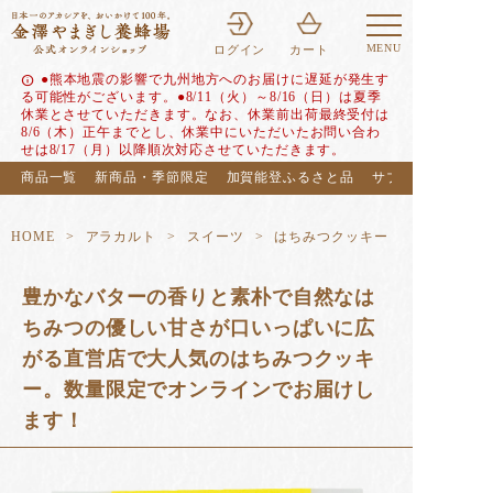
MENU
ログイン
カート
●熊本地震の影響で九州地方へのお届けに遅延が発生す
info
る可能性がございます。●8/11（火）～8/16（日）は夏季
休業とさせていただきます。なお、休業前出荷最終受付は
8/6（木）正午までとし、休業中にいただいたお問い合わ
せは8/17（月）以降順次対応させていただきます。
商品一覧
新商品・季節限定
加賀能登ふるさと品
サブスク（定期便
HOME
アラカルト
スイーツ
はちみつクッキー
豊かなバターの香りと素朴で自然なは
ちみつの優しい甘さが口いっぱいに広
がる直営店で大人気のはちみつクッキ
ー。数量限定でオンラインでお届けし
ます！