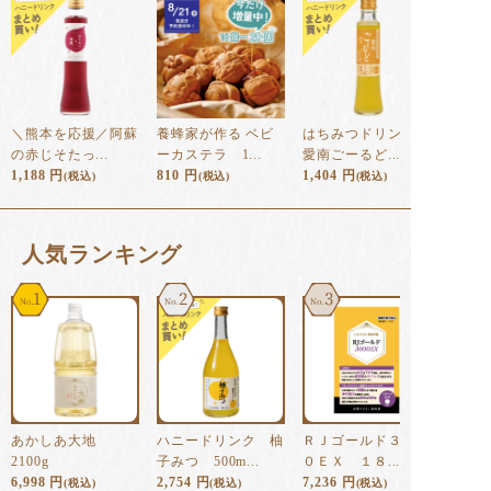
＼熊本を応援／阿蘇
養蜂家が作る ベビ
はちみつドリンク
の赤じそたっ...
ーカステラ 1...
愛南ごーるど...
1,188
円
810
円
1,404
円
(税込)
(税込)
(税込)
⼈気ランキング
1
2
3
あかしあ大地
ハニードリンク 柚
ＲＪゴールド３００
2100g
子みつ 500m...
０ＥＸ １８...
6,998
円
2,754
円
7,236
円
(税込)
(税込)
(税込)