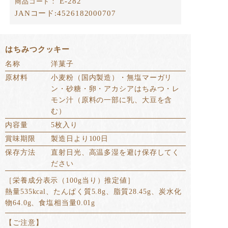
E-282
商品コード：
JANコード:
4526182000707
はちみつクッキー
名称
洋菓子
原材料
小麦粉（国内製造）・無塩マーガリ
ン・砂糖・卵・アカシアはちみつ・レ
モン汁（原料の一部に乳、大豆を含
む）
内容量
5枚入り
賞味期限
製造日より100日
保存方法
直射日光、高温多湿を避け保存してく
ださい
［栄養成分表示（100g当り）推定値］
熱量535kcal、たんぱく質5.8g、脂質28.45g、炭水化
物64.0g、食塩相当量0.01g
【ご注意】