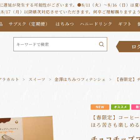
遅延が発生する可能性がございます。●8/11（火）～8/16（日）
は8/17（月）以降順次対応させていただきます。何卒ご理解賜りますよ
品
サブスク（定期便）
はちみつ
ハニードリンク
ギフト
ロ
アラカルト
スイーツ
金澤はちみつフィナンシェ
【春限定】
【春限定】コーヒ
ほろ苦さも楽しめ
チョコチップ