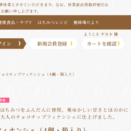
は夏季休業とさせていただきます。なお、休業前出荷最終受付は
うお願い申し上げます。
健康食品・サプリ
はちみつレシピ
養蜂場だより
ようこそ
ゲスト 様
グイン
新規会員登録
カートを確認
チョコチップフィナンシェ（4個・箱入り）
ーはちみつをふんだんに使用。奥ゆかしい甘さとほのかに
る大人のチョコチップフィナンシェに仕上げました。
フィナンシェ（4個・箱入り）