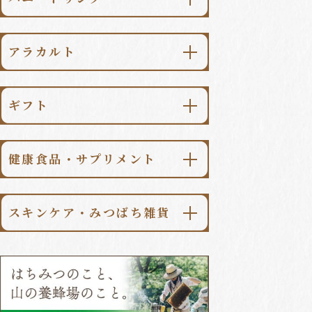
金澤はちみつ
\送料無料/
純粋はちみつ食べ比べセット
柚子みつ
⽇本のはちみつ
アラカルト
梅みつ
世界のはちみつ
はちみつ漬
檸檬みつ
マヌカハニー
ギフト
パンのおとも
生姜みつ
季節限定はちみつ
シーンで選ぶ
スイーツ
山ぶどうみつ
はちみつ一覧はこちら
健康⾷品・サプリメント
価格で選ぶ
調味料・食品
加賀柚子みつ
ローヤルゼリー
コーヒー・紅茶
ギフト一覧はこちら
金澤柚子みつ
スキンケア・みつばち雑貨
プロポリス
季節のハニードリンク
アラカルト一覧はこちら
スキンケア
桑の葉青汁
ハニードリンク一覧はこちら
みつばち雑貨
ローヤルゼリー⼊無臭にんにく
みつばち健康食品/サプリメント
一覧はこちら