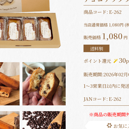
商品コード:
E-262
当店通常価格
1,080
円 (
1,080
販売価格
円 
送料別
30
ポイント還元
p
販売期間:2026年02月0
1～3営業日以内に発
JANコード:
E-262
※商品の販売期間
お気に