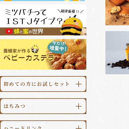
初めての方にお試しセット
\初回限定・送料無料/
あかしあ大地500g
はちみつ
\初回限定・送料無料/
あかしあ大地
ハニードリンク柚子みつ500ml
ハニードリンク