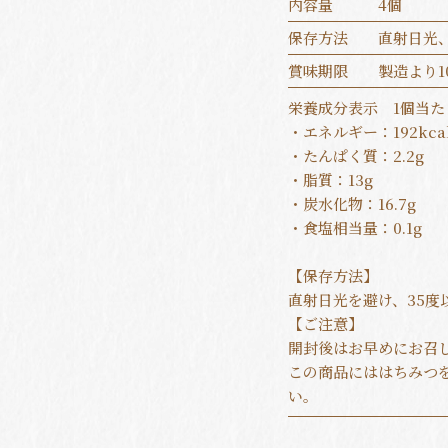
内容量
4個
保存方法
直射日光
賞味期限
製造より1
栄養成分表示 1個当た
・エネルギー：192kca
・たんぱく質：2.2g
・脂質：13g
・炭水化物：16.7g
・食塩相当量：0.1g
【保存方法】
直射日光を避け、35度
【ご注意】
開封後はお早めにお召
この商品にははちみつ
い。