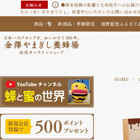
info
●熊本地震の影響で九州地方へのお届けに
お知らせ
8/6（木）正午までとし、休業中にいただいたお問い合わせ
商品一覧
新商品・季節限定
加賀能登ふるさと
HOME