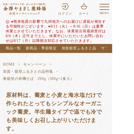
MENU
ログイン
カート
●熊本地震の影響で九州地方へのお届けに遅延が発生す
info
る可能性がございます。●8/11（火）～8/16（日）は夏季
休業とさせていただきます。なお、休業前出荷最終受付は
8/6（木）正午までとし、休業中にいただいたお問い合わ
せは8/17（月）以降順次対応させていただきます。
商品一覧
新商品・季節限定
加賀能登ふるさと品
サブスク（定期便
HOME
キャンペーン
加賀・能登ふるさとの品特集
奥能登の有機そば 200g（100g×2食入）
原材料は、蕎麦と小麦と海水塩だけで
作られたとってもシンプルなオーガニ
ック蕎麦。半生麺タイプで温でも冷で
も美味しくお召し上がりいただけま
す。