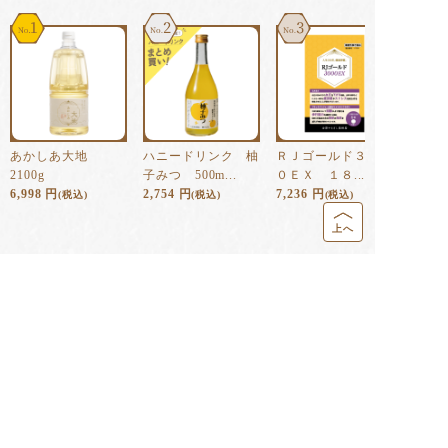
1
2
3
あかしあ大地
ハニードリンク 柚
ＲＪゴールド３００
2100g
子みつ 500m...
０ＥＸ １８...
6,998
円
2,754
円
7,236
円
(税込)
(税込)
(税込)
上へ