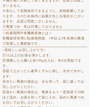
※麺が袋に付着して黒く見えますが、品質上問題ご
ざいません。
※安心して長期保存できるように、加熱殺菌してお
ります。そのため袋内に結露が生じる場合がござい
ますが、品質上問題ございません。
※蕎麦つゆ・具は付属しておりません
＜転換期間中有機農産物とは＞
有機栽培管理に転換期間後、1年以上3年未満の農場
で収穫した農産物です。
<美味しいお召し上がり方>
①1L以上のお湯を沸かします。
②沸騰したら麺1人前100gを入れ、約4分間茹でま
す。
③茹で上がったら素早くザルに移し、冷水で冷やし
ます。
④冷たい蕎麦の場合は、水を切って、器に盛ってお
召し上がりください。
⑤温かい蕎麦の場合は、蕎麦をもう一度熱湯で10秒
ほど温め、お湯を切って器に入れ、温めた蕎麦つゆ
を注いでお召し上がりください。