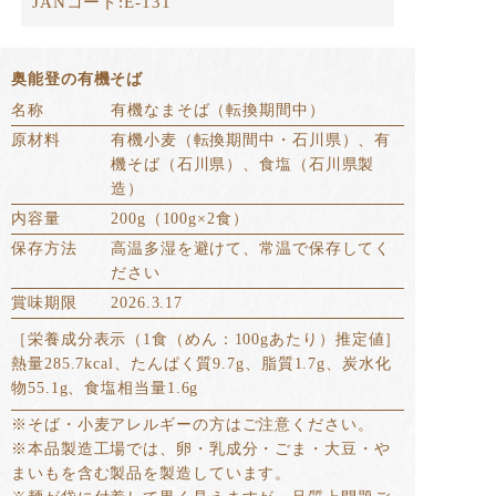
JANコード:
E-131
奥能登の有機そば
名称
有機なまそば（転換期間中）
原材料
有機小麦（転換期間中・石川県）、有
機そば（石川県）、食塩（石川県製
造）
内容量
200g（100g×2食）
保存方法
高温多湿を避けて、常温で保存してく
ださい
賞味期限
2026.3.17
［栄養成分表示（1食（めん：100gあたり）推定値］
熱量285.7kcal、たんぱく質9.7g、脂質1.7g、炭水化
物55.1g、食塩相当量1.6g
※そば・小麦アレルギーの方はご注意ください。
※本品製造工場では、卵・乳成分・ごま・大豆・や
まいもを含む製品を製造しています。