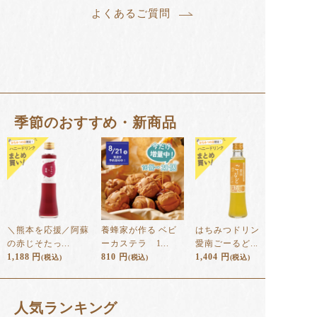
よくあるご質問
季節のおすすめ・新商品
＼熊本を応援／阿蘇
養蜂家が作る ベビ
はちみつドリンク
の赤じそたっ...
ーカステラ 1...
愛南ごーるど...
1,188
円
810
円
1,404
円
(税込)
(税込)
(税込)
⼈気ランキング