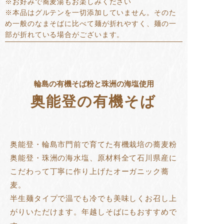
※お好みで蕎麦湯もお楽しみください
※本品はグルテンを一切添加していません。そのた
め一般のなまそばに比べて麺が折れやすく、麺の一
部が折れている場合がございます。
輪島の有機そば粉と珠洲の海塩使用
奥能登の有機そば
奥能登・輪島市門前で育てた有機栽培の蕎麦粉
奥能登・珠洲の海水塩、原材料全て石川県産に
こだわって丁寧に作り上げたオーガニック蕎
麦。
半生麺タイプで温でも冷でも美味しくお召し上
がりいただけます。年越しそばにもおすすめで