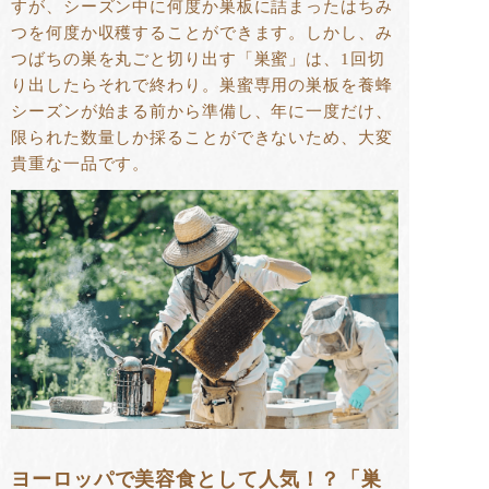
すが、シーズン中に何度か巣板に詰まったはちみ
つを何度か収穫することができます。しかし、み
つばちの巣を丸ごと切り出す「巣蜜」は、1回切
り出したらそれで終わり。巣蜜専用の巣板を養蜂
シーズンが始まる前から準備し、年に一度だけ、
限られた数量しか採ることができないため、大変
貴重な一品です。
ヨーロッパで美容食として人気！？「巣