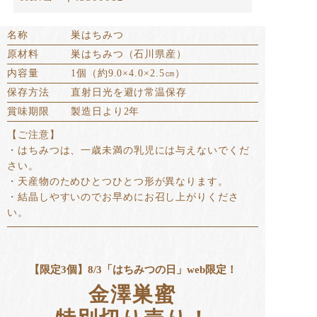
名称
巣はちみつ
原材料
巣はちみつ（石川県産）
内容量
1個（約9.0×4.0×2.5㎝）
保存方法
直射日光を避け常温保存
賞味期限
製造日より2年
【ご注意】
・はちみつは、一歳未満の乳児には与えないでくだ
さい。
・天産物のためひとつひとつ形が異なります。
・結晶しやすいのでお早めにお召し上がりくださ
い。
【限定3個】8/3「はちみつの日」web限定！
金澤巣蜜