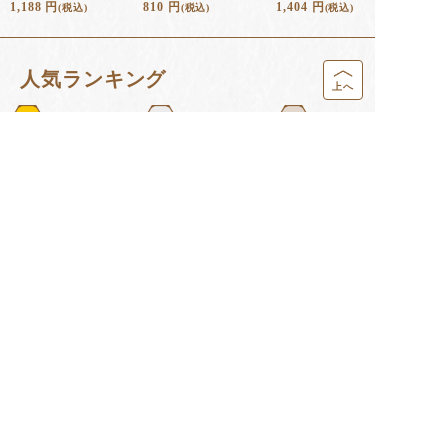
1,188
円
810
円
1,404
円
(税込)
(税込)
(税込)
⼈気ランキング
上へ
1
2
3
あかしあ大地
ハニードリンク 柚
ＲＪゴールド３００
2100g
子みつ 500m...
０ＥＸ １８...
6,998
円
2,754
円
7,236
円
(税込)
(税込)
(税込)