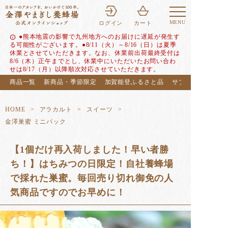
MENU
ログイン
カート
●熊本地震の影響で九州地方へのお届けに遅延が発生す
info
る可能性がございます。●8/11（火）～8/16（日）は夏季
休業とさせていただきます。なお、休業前出荷最終受付は
8/6（木）正午までとし、休業中にいただいたお問い合わ
せは8/17（月）以降順次対応させていただきます。
商品一覧
新商品・季節限定
加賀能登ふるさと品
サブスク（定期便
HOME
アラカルト
スイーツ
金澤巣蜜 ミニパック
【1個だけ再入荷しました！早い者勝
ち！】はちみつの日限定！自社養蜂場
で採れた巣蜜。毎回売り切れ御免の人
気商品ですのでお早めに！