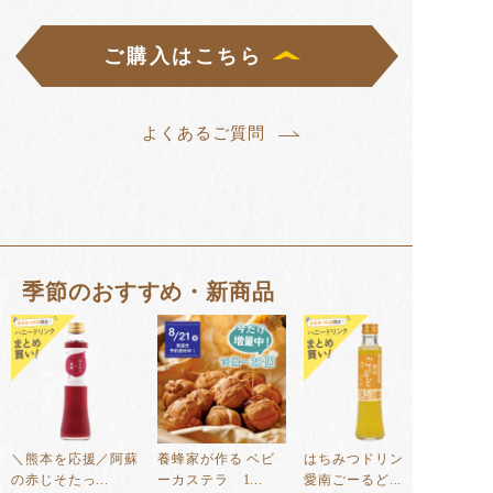
ご購入はこちら
よくあるご質問
季節のおすすめ・新商品
＼熊本を応援／阿蘇
養蜂家が作る ベビ
はちみつドリンク
の赤じそたっ...
ーカステラ 1...
愛南ごーるど...