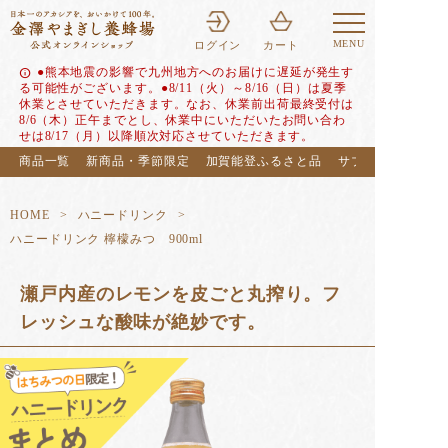
MENU
ログイン
カート
●熊本地震の影響で九州地方へのお届けに遅延が発生す
info
る可能性がございます。●8/11（火）～8/16（日）は夏季
休業とさせていただきます。なお、休業前出荷最終受付は
8/6（木）正午までとし、休業中にいただいたお問い合わ
せは8/17（月）以降順次対応させていただきます。
商品一覧
新商品・季節限定
加賀能登ふるさと品
サブスク（定期便
HOME
ハニードリンク
ハニードリンク 檸檬みつ 900ml
瀬戸内産のレモンを皮ごと丸搾り。フ
レッシュな酸味が絶妙です。