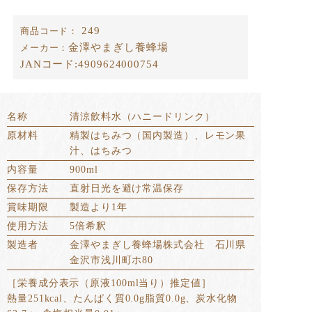
249
商品コード：
金澤やまぎし養蜂場
メーカー：
JANコード:
4909624000754
名称
清涼飲料水（ハニードリンク）
原材料
精製はちみつ（国内製造）、レモン果
汁、はちみつ
内容量
900ml
保存方法
直射日光を避け常温保存
賞味期限
製造より1年
使用方法
5倍希釈
製造者
金澤やまぎし養蜂場株式会社 石川県
金沢市浅川町ホ80
［栄養成分表示（原液100ml当り）推定値］
熱量251kcal、たんぱく質0.0g脂質0.0g、炭水化物