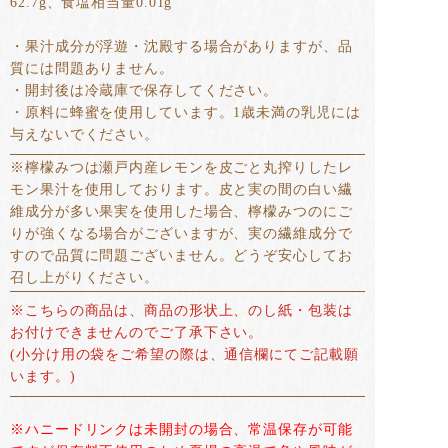
62.7g、食塩相当量0.01g
・果汁成分が浮遊・沈殿する場合がありますが、品
質には問題ありません。
・開封後は冷蔵庫で保存してください。
・原料に蜂蜜を使用しています。1歳未満の乳児には
与えないでください。
※檸檬みつは瀬戸内産レモンを皮ごと丸搾りしたレ
モン果汁を使用しております。皮と実の間の白い繊
維成分が多い果実を使用した場合、檸檬みつのにご
りが強くなる場合がございますが、実の繊維成分で
すので品質に問題ございません。どうぞ安心してお
召し上がりください。
※こちらの商品は、商品の形状上、のし紙・包装は
お付けできませんのでご了承下さい。
(小分け用の袋をご希望の際は、通信欄にてご記載願
います。)
※ハニードリンクは未開封の場合、常温保存が可能