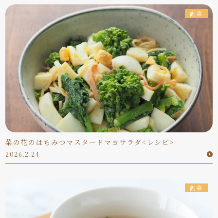
副菜
菜の花のはちみつマスタードマヨサラダ<レシピ>
2026.2.24
副菜