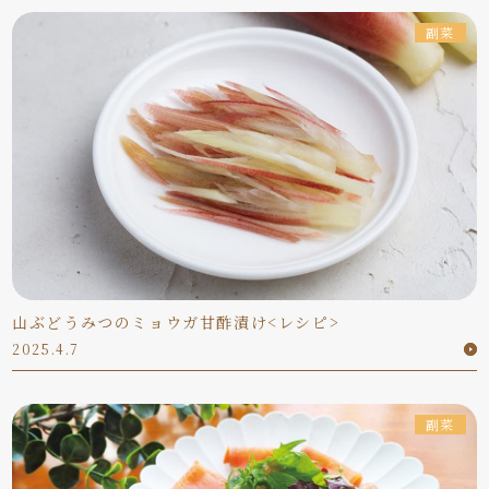
副菜
山ぶどうみつのミョウガ甘酢漬け<レシピ>
2025.4.7
副菜