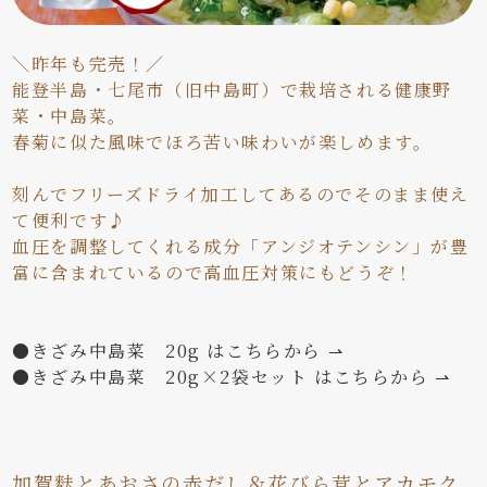
＼昨年も完売！／
能登半島・七尾市（旧中島町）で栽培される健康野
菜・中島菜。
春菊に似た風味でほろ苦い味わいが楽しめます。
刻んでフリーズドライ加工してあるのでそのまま使え
て便利です♪
血圧を調整してくれる成分「アンジオテンシン」が豊
富に含まれているので高血圧対策にもどうぞ！
●きざみ中島菜 20g はこちらから ⇀
●きざみ中島菜 20g×2袋セット はこちらから ⇀
加賀麩とあおさの赤だし＆花びら茸とアカモク