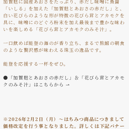
加賀麩に国産あおさをたっぷり、赤だし味噌に魚醤
「いしる」を加えた「加賀麩とあおさの赤だし」と、
白い花びらのような形が特徴の花びら茸とアカモクを
具に、味噌にのどぐろ粉末を加え最後まで豊かな味わ
いを楽しめる「花びら茸とアカモクのみそ汁」。
一口飲めば能登の海のが香り立ち、まるで旅館の朝食
のような贅沢感が味わえる珠玉の逸品です。
能登を応援する一杯をぜひ。
●「加賀麩とあおさの赤だし」＆「花びら茸とアカモ
クのみそ汁」はこちらから ⇀
※2026年2月2日（月）～はちみつ商品につきまして
価格改定を行う事となりました。詳しくは下記バナー