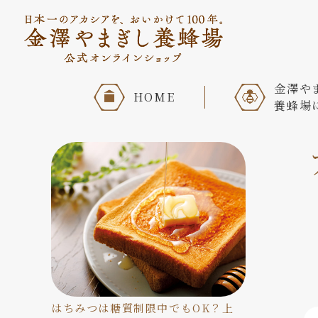
金澤や
HOME
養蜂場
はちみつは糖質制限中でもOK？上