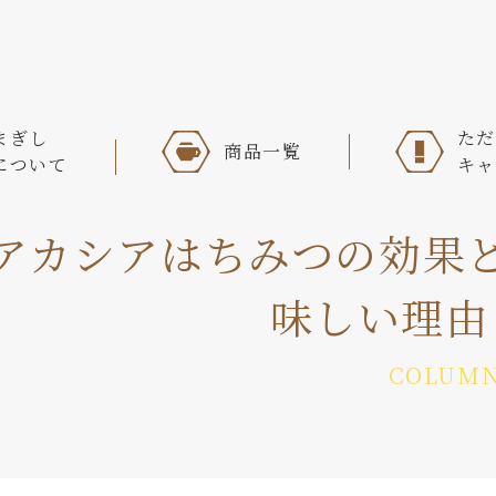
まぎし
ただ
商品一覧
について
キャ
アカシアはちみつの効果
味しい理由
COLUM