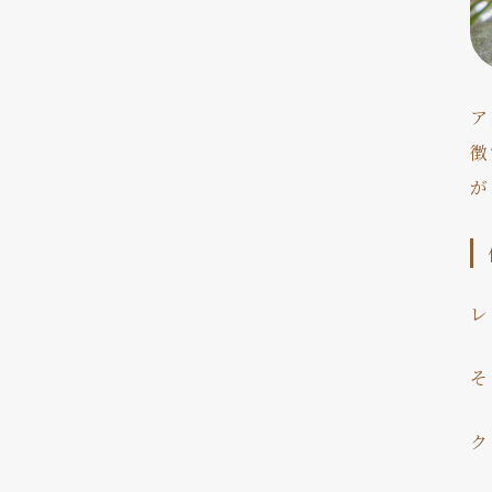
ア
徴
が
レ
そ
ク