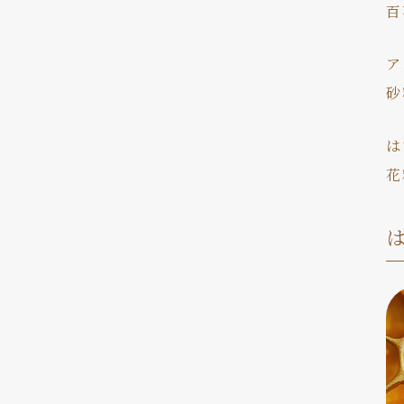
百
ア
砂
は
花