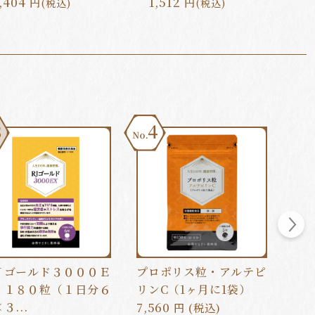
,404
1,512
1
円
円
(税込)
(税込)
4
5
Ｊゴールド３０００Ｅ
プロポリス粒・アルテピ
【2
 １８０粒（１日分６
リンC（1ヶ月に1袋）
あか
３...
7,560
養蜂
円 (税込)