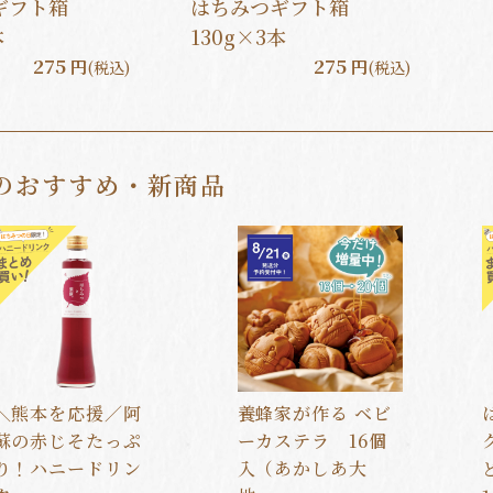
ギフト箱
はちみつギフト箱
本
130g×3本
275
275
円
円
(税込)
(税込)
のおすすめ・新商品
＼熊本を応援／阿
養蜂家が作る ベビ
蘇の赤じそたっぷ
ーカステラ 16個
り！ハニードリン
入（あかしあ大