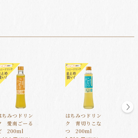
はちみつドリン
はちみつドリン
ク 愛南ごーる
ク 青切りこな
ど 200ml
つ 200ml
2