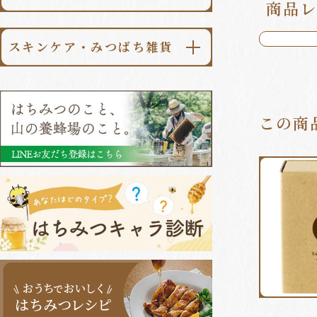
価格で選ぶ
調味料・食品
商品レ
加賀柚子みつ
ローヤルゼリー
コーヒー・紅茶
ギフト一覧はこちら
金澤柚子みつ
スキンケア・みつばち雑貨
プロポリス
季節のハニードリンク
アラカルト一覧はこちら
スキンケア
桑の葉青汁
ハニードリンク一覧はこちら
みつばち雑貨
ローヤルゼリー⼊無臭にんにく
この商
みつばち健康食品/サプリメント
一覧はこちら
健康食品定期便
健康食品まとめ買い
一覧はこちら