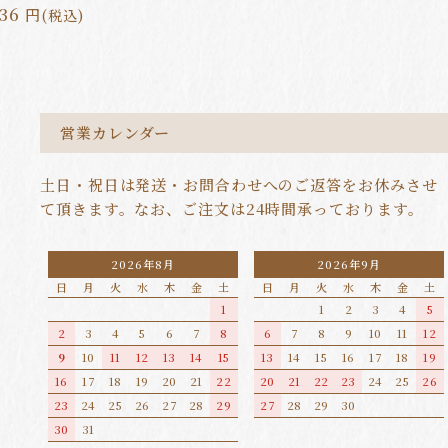
236
4,1
円
(税込)
営業カレンダー
土日・祝日は発送・お問合わせへのご返答をお休みさせ
て頂きます。なお、ご注文は24時間承っております。
2026年8月
2026年9月
日
月
火
水
木
金
土
日
月
火
水
木
金
土
1
1
2
3
4
5
2
3
4
5
6
7
8
6
7
8
9
10
11
12
9
10
11
12
13
14
15
13
14
15
16
17
18
19
16
17
18
19
20
21
22
20
21
22
23
24
25
26
23
24
25
26
27
28
29
27
28
29
30
30
31