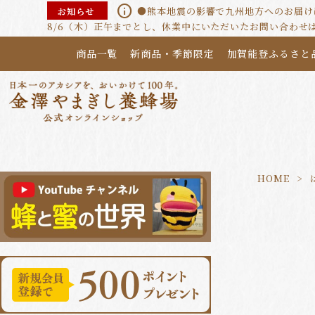
info
●熊本地震の影響で九州地方へのお届けに
お知らせ
8/6（木）正午までとし、休業中にいただいたお問い合わせ
商品一覧
新商品・季節限定
加賀能登ふるさと
HOME