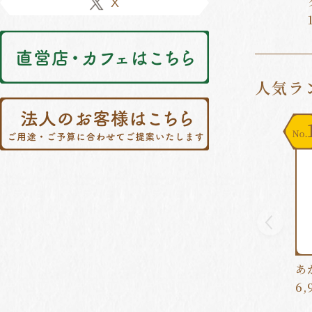
X
⼈気ラ
1
あ
6,