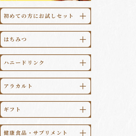
初めての方にお試しセット
\初回限定・送料無料/
あかしあ大地500g
はちみつ
\初回限定・送料無料/
あかしあ大地
ハニードリンク柚子みつ500ml
ハニードリンク
金澤はちみつ
\送料無料/
純粋はちみつ食べ比べセット
柚子みつ
⽇本のはちみつ
アラカルト
梅みつ
世界のはちみつ
はちみつ漬
檸檬みつ
マヌカハニー
ギフト
パンのおとも
生姜みつ
季節限定はちみつ
シーンで選ぶ
スイーツ
山ぶどうみつ
はちみつ一覧はこちら
健康⾷品・サプリメント