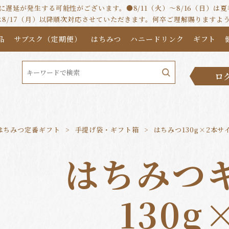
遅延が発生する可能性がございます。●8/11（火）～8/16（日）
は8/17（月）以降順次対応させていただきます。何卒ご理解賜りますよ
品
サブスク（定期便）
はちみつ
ハニードリンク
ギフト
ロ
はちみつ定番ギフト
手提げ袋・ギフト箱
はちみつ130g×2本
はちみつ
130g