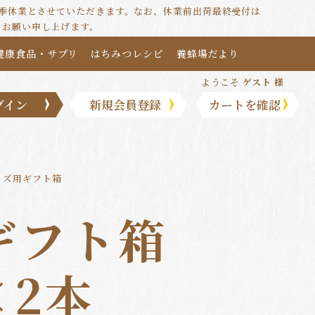
は夏季休業とさせていただきます。なお、休業前出荷最終受付は
うお願い申し上げます。
健康食品・サプリ
はちみつレシピ
養蜂場だより
ようこそ
ゲスト 様
グイン
新規会員登録
カートを確認
サイズ用ギフト箱
ギフト箱
×2本