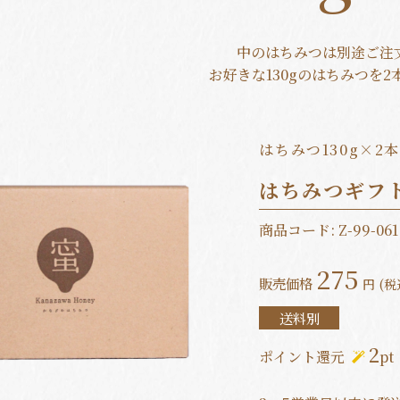
中のはちみつは別途ご注
お好きな130gのはちみつを
はちみつ130g×
はちみつギフト
商品コード:
Z-99-061
275
販売価格
円 (税
送料別
2
ポイント還元
pt