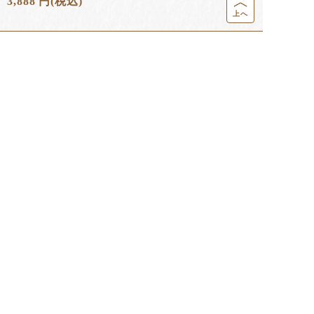
3,888
円
(税込)
上へ
季節のおすすめ・新商品
＼熊本を応援／阿蘇
養蜂家が作る ベビ
はちみつドリンク
の赤じそたっ...
ーカステラ 1...
愛南ごーるど...
1,188
円
810
円
1,404
円
(税込)
(税込)
(税込)
⼈気ランキング
1
2
3