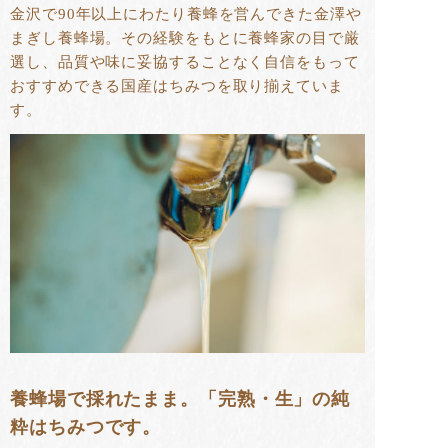
金沢で90年以上にわたり養蜂を営んできた金澤や
まぎし養蜂場。その経験をもとに養蜂家の目で厳
選し、品質や味に妥協することなく自信をもって
おすすめできる国産はちみつを取り揃えていま
す。
養蜂場で採れたまま。「完熟・生」の純
粋はちみつです。