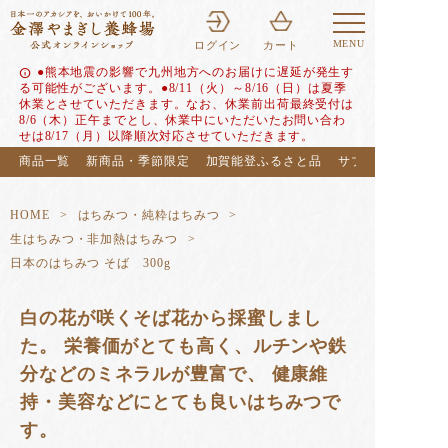
MENU
ログイン
カート
●熊本地震の影響で九州地方へのお届けに遅延が発生す
info
る可能性がございます。●8/11（火）～8/16（日）は夏季
休業とさせていただきます。なお、休業前出荷最終受付は
8/6（木）正午までとし、休業中にいただいたお問い合わ
せは8/17（月）以降順次対応させていただきます。
商品一覧
新商品・季節限定
加賀能登ふるさと品
サブスク（定期便
HOME
はちみつ・純粋はちみつ
生はちみつ・非加熱はちみつ
日本のはちみつ そば 300g
白の花が咲くそば花から採蜜しまし
た。 栄養価がとても高く、ルチンや鉄
分などのミネラルが豊富で、 健康維
持・美容などにとても良いはちみつで
す。