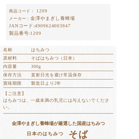
1209
商品コード：
金澤やまぎし養蜂場
メーカー：
JANコード:
4909624003847
製品番号:
1209
名称
はちみつ
原材料
そばはちみつ（日本）
内容量
300g
保存方法
直射日光を避け常温保存
賞味期限
製造日より2年
【ご注意】
はちみつは、一歳未満の乳児には与えないでくださ
い。
金澤やまぎし養蜂場が厳選した国産はちみつ
そば
日本のはちみつ