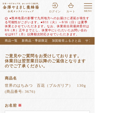
MENU
ログイン
カート
●熊本地震の影響で九州地方へのお届けに遅延が発生す
info
る可能性がございます。●8/11（火）～8/16（日）は夏季
休業とさせていただきます。なお、休業前出荷最終受付は
8/6（木）正午までとし、休業中にいただいたお問い合わ
せは8/17（月）以降順次対応させていただきます。
商品一覧
新商品・季節限定
加賀能登ふるさと品
サブスク（定期便
ご意見やご質問をお受けしております。
休業日は翌営業日以降のご返信となります
のでご了承ください。
商品名
世界のはちみつ 百花（ブルガリア） 130g
(商品番号: 3676)
お名前
※