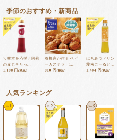
季節のおすすめ・新商品
＼熊本を応援／阿蘇
養蜂家が作る ベビ
はちみつドリンク
の赤じそたっ...
ーカステラ 1...
愛南ごーるど...
1,188
円
810
円
1,404
円
(税込)
(税込)
(税込)
⼈気ランキング
1
2
3