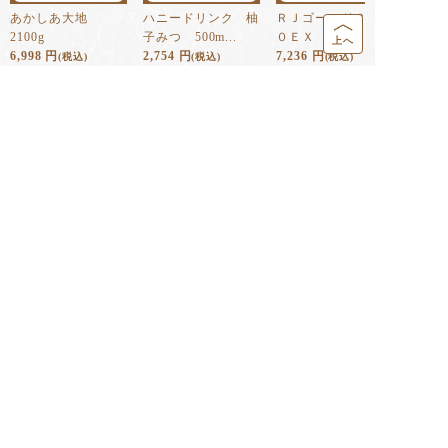
あかしあ大地
ハニードリンク 柚
ＲＪゴールド３００
2100g
子みつ 500m...
０ＥＸ １８...
上へ
6,998
円
2,754
円
7,236
円
(税込)
(税込)
(税込)
配送・送料について