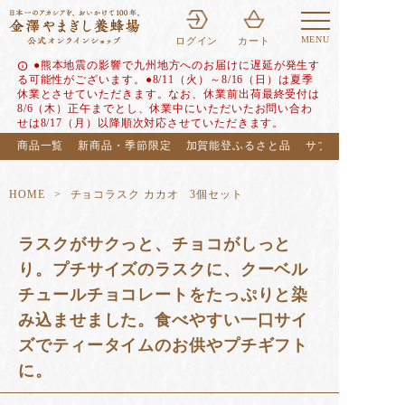
MENU
ログイン
カート
●熊本地震の影響で九州地方へのお届けに遅延が発生す
info
る可能性がございます。●8/11（火）～8/16（日）は夏季
休業とさせていただきます。なお、休業前出荷最終受付は
8/6（木）正午までとし、休業中にいただいたお問い合わ
せは8/17（月）以降順次対応させていただきます。
商品一覧
新商品・季節限定
加賀能登ふるさと品
サブスク（定期便
HOME
チョコラスク カカオ 3個セット
ラスクがサクっと、チョコがしっと
り。プチサイズのラスクに、クーベル
チュールチョコレートをたっぷりと染
み込ませました。食べやすい一口サイ
ズでティータイムのお供やプチギフト
に。