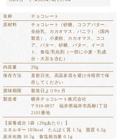
名称
チョコレート
原材料
チョコレート（砂糖、ココアバター、
全紛乳、カカオマス、バニラ）（国内
製造）、小麦粉、カカオマス、ココ
ア、バター、砂糖、バター、イース
ト、食塩/乳化剤（一部に小麦・乳成
分・大豆を含む）
内容量
20g
保存方法
直射日光、高温多湿を避け冷暗所で保
存してください
賞味期限
製造日より9ヶ月
製造者
横井チョコレート株式会社
〒910-0837 福井県福井市高柳1丁目
2101番地
【栄養成分 1袋（20gあたり）】
エネルギー 103kcal たんぱく質 1.5g 脂質 6.2g
炭水化物 10.5g 食塩相当量 0.1g