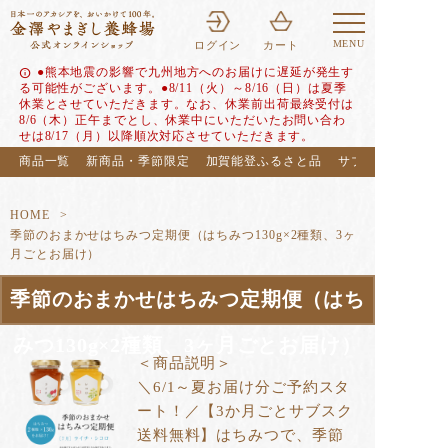
MENU
ログイン
カート
●熊本地震の影響で九州地方へのお届けに遅延が発生す
info
る可能性がございます。●8/11（火）～8/16（日）は夏季
休業とさせていただきます。なお、休業前出荷最終受付は
8/6（木）正午までとし、休業中にいただいたお問い合わ
せは8/17（月）以降順次対応させていただきます。
商品一覧
新商品・季節限定
加賀能登ふるさと品
サブスク（定期便
HOME
季節のおまかせはちみつ定期便（はちみつ130g×2種類、3ヶ
月ごとお届け）
季節のおまかせはちみつ定期便（はち
みつ130g×2種類、3ヶ月ごとお届け）
＜商品説明＞
＼6/1～夏お届け分ご予約スタ
ート！／【3か月ごとサブスク
送料無料】はちみつで、季節