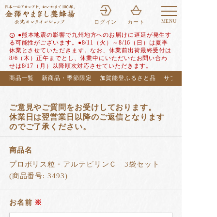
MENU
ログイン
カート
●熊本地震の影響で九州地方へのお届けに遅延が発生す
info
る可能性がございます。●8/11（火）～8/16（日）は夏季
休業とさせていただきます。なお、休業前出荷最終受付は
8/6（木）正午までとし、休業中にいただいたお問い合わ
せは8/17（月）以降順次対応させていただきます。
商品一覧
新商品・季節限定
加賀能登ふるさと品
サブスク（定期便
ご意見やご質問をお受けしております。
休業日は翌営業日以降のご返信となります
のでご了承ください。
商品名
プロポリス粒・アルテピリンＣ 3袋セット
(商品番号: 3493)
お名前
※