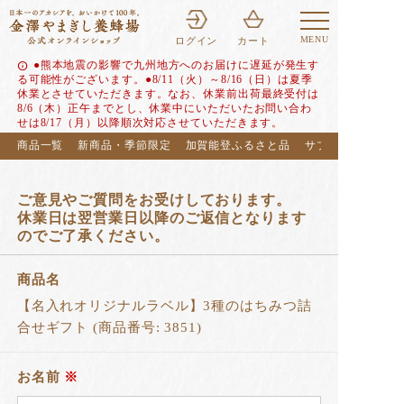
MENU
ログイン
カート
●熊本地震の影響で九州地方へのお届けに遅延が発生す
info
る可能性がございます。●8/11（火）～8/16（日）は夏季
休業とさせていただきます。なお、休業前出荷最終受付は
8/6（木）正午までとし、休業中にいただいたお問い合わ
せは8/17（月）以降順次対応させていただきます。
商品一覧
新商品・季節限定
加賀能登ふるさと品
サブスク（定期便
ご意見やご質問をお受けしております。
休業日は翌営業日以降のご返信となります
のでご了承ください。
商品名
【名入れオリジナルラベル】3種のはちみつ詰
合せギフト (商品番号: 3851)
お名前
※