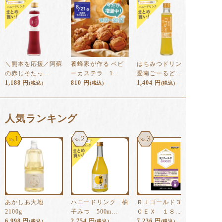
＼熊本を応援／阿蘇
養蜂家が作る ベビ
はちみつドリンク
の赤じそたっ...
ーカステラ 1...
愛南ごーるど...
1,188
円
810
円
1,404
円
(税込)
(税込)
(税込)
⼈気ランキング
1
2
3
あかしあ大地
ハニードリンク 柚
ＲＪゴールド３００
2100g
子みつ 500m...
０ＥＸ １８...
6,998
円
2,754
円
7,236
円
(税込)
(税込)
(税込)