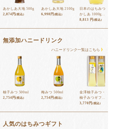
あかしあ大地 500g
あかしあ大地 2100g
日本のはちみつ あ
2,074
円
6,998
円
かしあ 1000g...
(税込)
(税込)
8,813
円
(税込)
無添加ハニードリンク
ハニードリンク⼀覧はこちら
柚子みつ 500ml
梅みつ 500ml
金澤柚子みつ・加賀
2,754
円
2,754
円
柚子みつギフ...
(税込)
(税込)
3,770
円
(税込)
人気のはちみつギフト