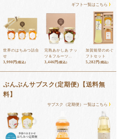
ギフト⼀覧はこちら
世界のはちみつ詰合
完熟あかしあ ナッ
加賀能登のめぐみギ
せ
ツ＆フルーツ...
フトセット
3,990
円
3,446
円
5,282
円
(税込)
(税込)
(税込)
ぶんぶんサブスク(定期便)【送料無
料】
サブスク（定期便）⼀覧はこちら