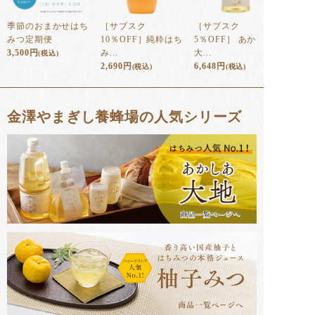
季節のおまかせはち
［サブスク
［サブスク
みつ定期便
10％OFF］純粋はち
5％OFF］ あかしあ
3,500
円
み...
大...
(税込)
2,690
円
6,648
円
(税込)
(税込)
金澤やまぎし養蜂場の人気シリーズ