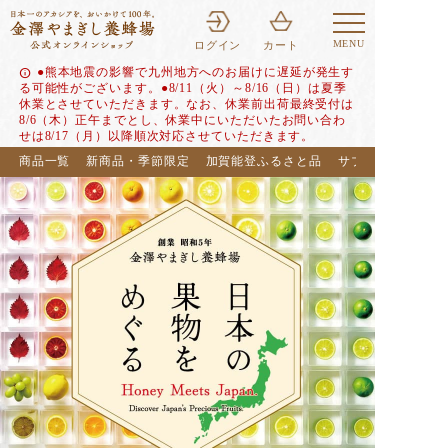
MENU
ログイン
カート
●熊本地震の影響で九州地方へのお届けに遅延が発生す
info
る可能性がございます。●8/11（火）～8/16（日）は夏季
休業とさせていただきます。なお、休業前出荷最終受付は
8/6（木）正午までとし、休業中にいただいたお問い合わ
せは8/17（月）以降順次対応させていただきます。
商品一覧
新商品・季節限定
加賀能登ふるさと品
サブスク（定期便