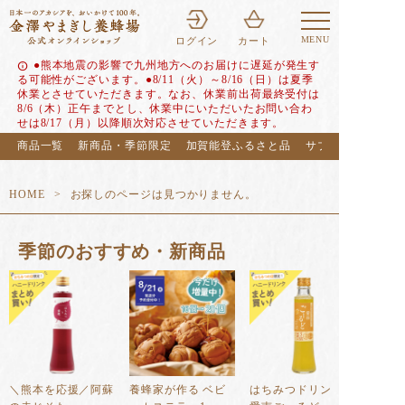
MENU
ログイン
カート
●熊本地震の影響で九州地方へのお届けに遅延が発生す
info
る可能性がございます。●8/11（火）～8/16（日）は夏季
休業とさせていただきます。なお、休業前出荷最終受付は
8/6（木）正午までとし、休業中にいただいたお問い合わ
せは8/17（月）以降順次対応させていただきます。
商品一覧
新商品・季節限定
加賀能登ふるさと品
サブスク（定期便
HOME
お探しのページは見つかりません。
季節のおすすめ・新商品
＼熊本を応援／阿蘇
養蜂家が作る ベビ
はちみつドリンク