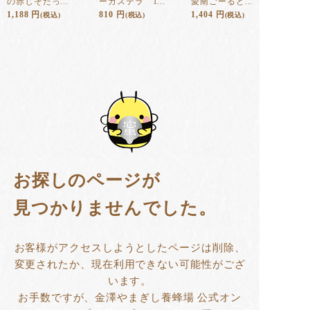
の赤じそたっ...
ーカステラ 1...
愛南ごーるど...
1,188
円
810
円
1,404
円
(税込)
(税込)
(税込)
お探しのページが
見つかりませんでした。
お客様がアクセスしようとしたページは削除、
変更されたか、現在利用できない可能性がござ
います。
お手数ですが、金澤やまぎし養蜂場 公式オン